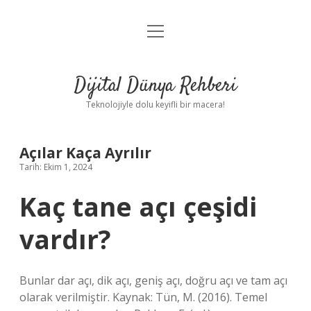
menüyü
Anasayfa
aç
Gizlilik Politikası
Dijital Dünya Rehberi
Yasal Uyarı
Teknolojiyle dolu keyifli bir macera!
Hakkımızda
Açılar Kaça Ayrılır
Tarih: Ekim 1, 2024
Kaç tane açı çeşidi
vardır?
Bunlar dar açı, dik açı, geniş açı, doğru açı ve tam açı
olarak verilmiştir. Kaynak: Tün, M. (2016). Temel