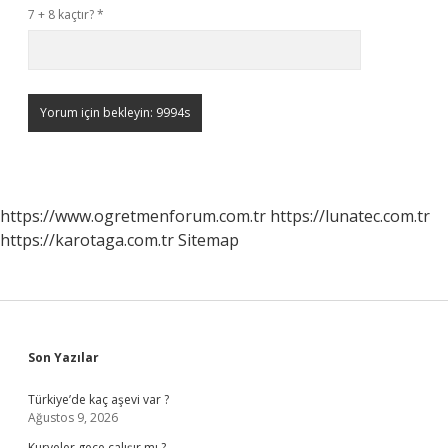
7 + 8 kaçtır?
*
https://www.ogretmenforum.com.tr
https://lunatec.com.tr
https://karotaga.com.tr
Sitemap
Sidebar
Son Yazılar
Türkiye’de kaç aşevi var ?
Ağustos 9, 2026
Kuryeler gece çalışır mı ?