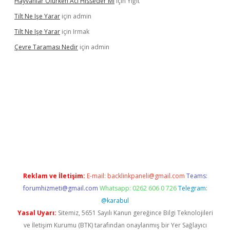
Hayvanlar Ölürken Acı Hisseder Mi
için
Yiğit
Tilt Ne Işe Yarar
için
admin
Tilt Ne Işe Yarar
için
Irmak
Çevre Taraması Nedir
için
admin
bet giriş
Reklam ve İletişim:
E-mail:
backlinkpaneli@gmail.com
Teams:
forumhizmeti@gmail.com
Whatsapp: 0262 606 0 726
Telegram:
@karabul
Yasal Uyarı:
Sitemiz, 5651 Sayılı Kanun gereğince Bilgi Teknolojileri
ve İletişim Kurumu (BTK) tarafından onaylanmış bir Yer Sağlayıcı