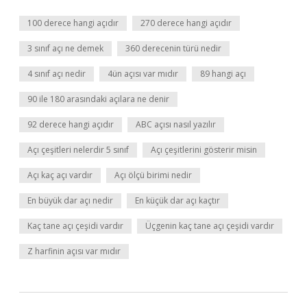
100 derece hangi açıdır
270 derece hangi açıdır
3 sınıf açı ne demek
360 derecenin türü nedir
4 sınıf açı nedir
4ün açısı var mıdır
89 hangi açı
90 ile 180 arasındaki açılara ne denir
92 derece hangi açıdır
ABC açısı nasıl yazılır
Açı çeşitleri nelerdir 5 sınıf
Açı çeşitlerini gösterir misin
Açı kaç açı vardır
Açı ölçü birimi nedir
En büyük dar açı nedir
En küçük dar açı kaçtır
Kaç tane açı çeşidi vardır
Üçgenin kaç tane açı çeşidi vardır
Z harfinin açısı var mıdır