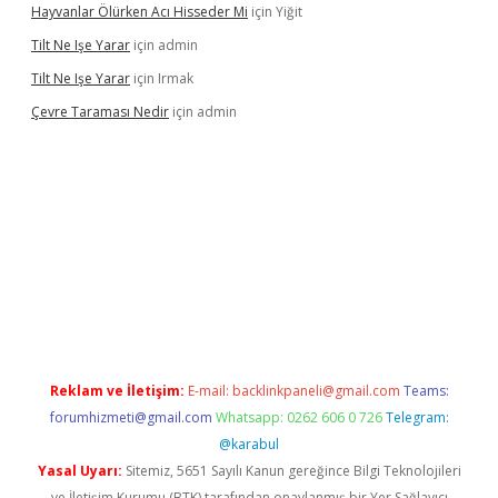
Hayvanlar Ölürken Acı Hisseder Mi
için
Yiğit
Tilt Ne Işe Yarar
için
admin
Tilt Ne Işe Yarar
için
Irmak
Çevre Taraması Nedir
için
admin
tonbet giriş
Reklam ve İletişim:
E-mail:
backlinkpaneli@gmail.com
Teams:
forumhizmeti@gmail.com
Whatsapp: 0262 606 0 726
Telegram:
@karabul
Yasal Uyarı:
Sitemiz, 5651 Sayılı Kanun gereğince Bilgi Teknolojileri
ve İletişim Kurumu (BTK) tarafından onaylanmış bir Yer Sağlayıcı