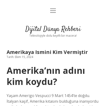
menüyü
Anasayfa
aç
Gizlilik Politikası
Dijital Dünya Rehberi
Yasal Uyarı
Teknolojiyle dolu keyifli bir macera!
Hakkımızda
Amerikaya Ismini Kim Vermiştir
Tarih: Ekim 15, 2024
Amerika’nın adını
kim koydu?
Yaşam Amerigo Vespucci 9 Mart 1454’te doğdu.
İtalyan kaşif, Amerika kıtasını bulduğuna inanıyordu