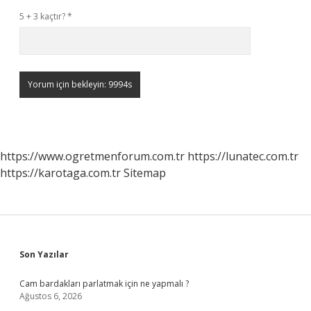
5 + 3 kaçtır?
*
https://www.ogretmenforum.com.tr
https://lunatec.com.tr
https://karotaga.com.tr
Sitemap
Sidebar
Son Yazılar
Cam bardakları parlatmak için ne yapmalı ?
Ağustos 6, 2026