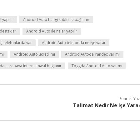
 yapılır
Android Auto hangi kablo ile bağlanır
destekler
Android Auto ile neler yapılır
i telefonlarda var
Android Auto telefonda ne işe yarar
mı
Android Auto ücretli mi
Android Autoda Yandex var mı
dan arabaya internet nasıl bağlanır
Toggda Android Auto var mı
Sonraki Yaz
Talimat Nedir Ne Işe Yara