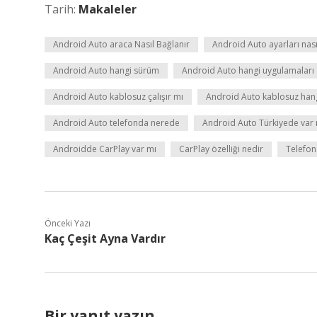
Tarih:
Makaleler
Android Auto araca Nasıl Bağlanır
Android Auto ayarları nasıl
Android Auto hangi sürüm
Android Auto hangi uygulamaları 
Android Auto kablosuz çalışır mı
Android Auto kablosuz hang
Android Auto telefonda nerede
Android Auto Türkiyede var 
Androidde CarPlay var mı
CarPlay özelliği nedir
Telefon
Önceki Yazı
Kaç Çeşit Ayna Vardır
Bir yanıt yazın