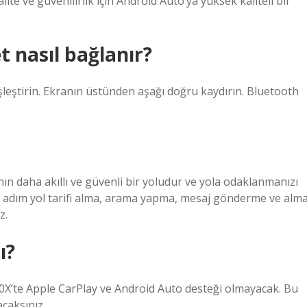
ite ve güvenilirlik için Android Auto’ya yüksek kaliteli bir
 nasıl bağlanır?
leştirin. Ekranın üstünden aşağı doğru kaydırın. Bluetooth
n daha akıllı ve güvenli bir yoludur ve yola odaklanmanızı
m adım yol tarifi alma, arama yapma, mesaj gönderme ve alm
z.
ı?
X’te Apple CarPlay ve Android Auto desteği olmayacak. Bu
caksınız.