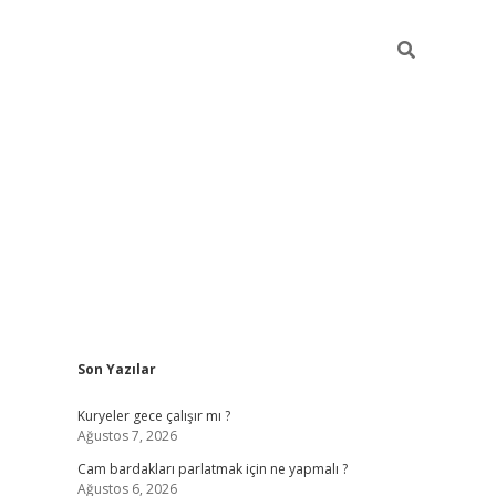
Sidebar
Son Yazılar
hiltonbet gi
Kuryeler gece çalışır mı ?
Ağustos 7, 2026
Cam bardakları parlatmak için ne yapmalı ?
Ağustos 6, 2026