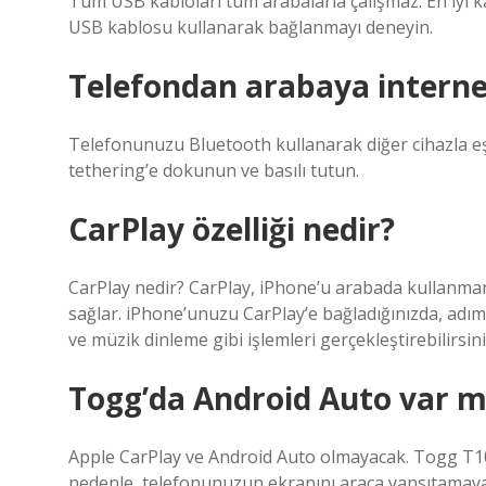
Tüm USB kabloları tüm arabalarla çalışmaz. En iyi kal
USB kablosu kullanarak bağlanmayı deneyin.
Telefondan arabaya internet
Telefonunuzu Bluetooth kullanarak diğer cihazla eş
tethering’e dokunun ve basılı tutun.
CarPlay özelliği nedir?
CarPlay nedir? CarPlay, iPhone’u arabada kullanmanı
sağlar. iPhone’unuzu CarPlay’e bağladığınızda, adı
ve müzik dinleme gibi işlemleri gerçekleştirebilirsini
Togg’da Android Auto var m
Apple CarPlay ve Android Auto olmayacak. Togg T10
nedenle, telefonunuzun ekranını araca yansıtamaya