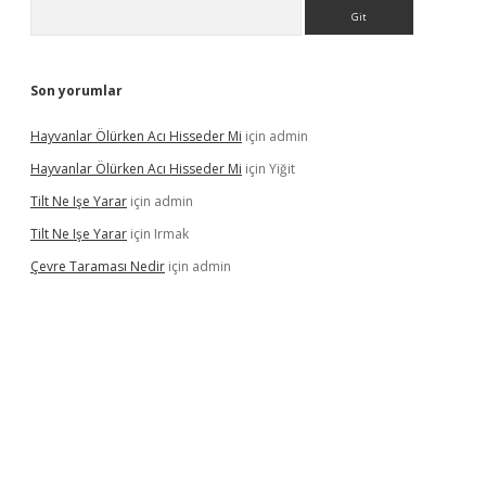
Arama
Son yorumlar
Hayvanlar Ölürken Acı Hisseder Mi
için
admin
Hayvanlar Ölürken Acı Hisseder Mi
için
Yiğit
Tilt Ne Işe Yarar
için
admin
Tilt Ne Işe Yarar
için
Irmak
Çevre Taraması Nedir
için
admin
iriş