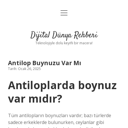
menüyü
Anasayfa
aç
Gizlilik Politikası
Dijital Dünya Rehberi
Yasal Uyarı
Teknolojiyle dolu keyifli bir macera!
Hakkımızda
Antilop Buynuzu Var Mı
Tarih: Ocak 26, 2025
Antiloplarda boynuz
var mıdır?
Tüm antilopların boynuzları vardır; bazı türlerde
sadece erkeklerde bulunurken, ceylanlar gibi