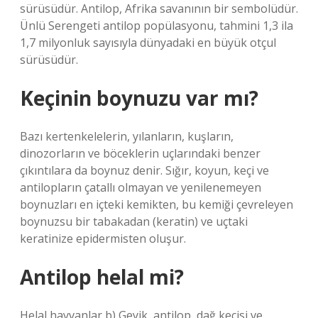
sürüsüdür. Antilop, Afrika savanının bir sembolüdür.
Ünlü Serengeti antilop popülasyonu, tahmini 1,3 ila
1,7 milyonluk sayısıyla dünyadaki en büyük otçul
sürüsüdür.
Keçinin boynuzu var mı?
Bazı kertenkelelerin, yılanların, kuşların,
dinozorların ve böceklerin uçlarındaki benzer
çıkıntılara da boynuz denir. Sığır, koyun, keçi ve
antilopların çatallı olmayan ve yenilenemeyen
boynuzları en içteki kemikten, bu kemiği çevreleyen
boynuzsu bir tabakadan (keratin) ve uçtaki
keratinize epidermisten oluşur.
Antilop helal mi?
Helal hayvanlar b) Geyik, antilop, dağ keçisi ve