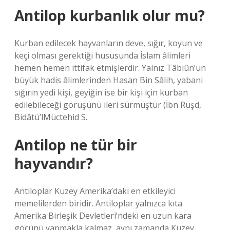
Antilop kurbanlık olur mu?
Kurban edilecek hayvanların deve, sığır, koyun ve
keçi olması gerektiği hususunda İslam âlimleri
hemen hemen ittifak etmişlerdir. Yalnız Tâbiûn’un
büyük hadis âlimlerinden Hasan Bin Sâlih, yabani
sığırın yedi kişi, geyiğin ise bir kişi için kurban
edilebileceği görüşünü ileri sürmüştür (İbn Rüşd,
Bidâtü’lMüctehid S.
Antilop ne tür bir
hayvandır?
Antiloplar Kuzey Amerika’daki en etkileyici
memelilerden biridir. Antiloplar yalnızca kıta
Amerika Birleşik Devletleri’ndeki en uzun kara
göçünü yapmakla kalmaz, aynı zamanda Kuzey