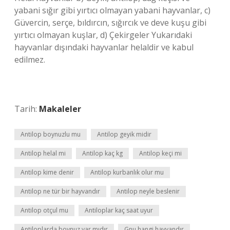
yabani sığır gibi yırtıcı olmayan yabani hayvanlar, c)
Güvercin, serçe, bıldırcın, sığırcık ve deve kuşu gibi
yırtıcı olmayan kuşlar, d) Çekirgeler Yukarıdaki
hayvanlar dışındaki hayvanlar helaldir ve kabul
edilmez.
Tarih:
Makaleler
Antilop boynuzlu mu
Antilop geyik midir
Antilop helal mi
Antilop kaç kg
Antilop keçi mi
Antilop kime denir
Antilop kurbanlık olur mu
Antilop ne tür bir hayvandır
Antilop neyle beslenir
Antilop otçul mu
Antiloplar kaç saat uyur
Antiloplarda boynuz var mıdır
Gnu hangi hayvandır