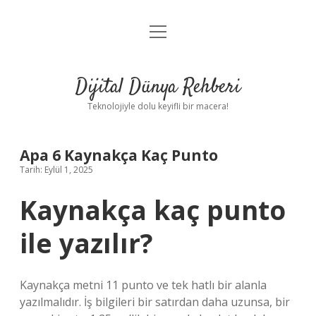
menüyü
Anasayfa
aç
Gizlilik Politikası
Dijital Dünya Rehberi
Yasal Uyarı
Teknolojiyle dolu keyifli bir macera!
Hakkımızda
Apa 6 Kaynakça Kaç Punto
Tarih: Eylül 1, 2025
Kaynakça kaç punto
ile yazılır?
Kaynakça metni 11 punto ve tek hatlı bir alanla
yazılmalıdır. İş bilgileri bir satırdan daha uzunsa, bir