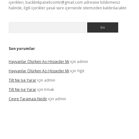
içerikleri,
backlinkpanelicomtr@gmail.com
adresine bildirmeniz
halinde, ilgili içerikler yasal süre içerisinde sitemizden kaldırılacaktır.
Arama
Son yorumlar
Hayvanlar Ölürken Acı Hisseder Mi
için
admin
Hayvanlar Ölürken Acı Hisseder Mi
için
Yiğit
Tilt Ne Işe Yarar
için
admin
Tilt Ne Işe Yarar
için
Irmak
Çevre Taraması Nedir
için
admin