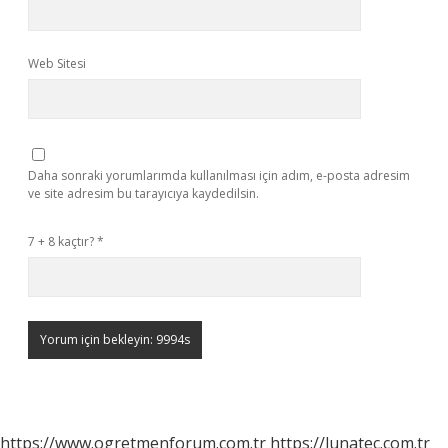
Web Sitesi
Daha sonraki yorumlarımda kullanılması için adım, e-posta adresim
ve site adresim bu tarayıcıya kaydedilsin.
7 + 8 kaçtır?
*
https://www.ogretmenforum.com.tr
https://lunatec.com.tr