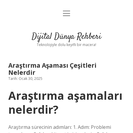
menüyü
Anasayfa
aç
Gizlilik Politikası
Dijital Dünya Rehberi
Yasal Uyarı
Teknolojiyle dolu keyifli bir macera!
Hakkımızda
Araştırma Aşaması Çeşitleri
Nelerdir
Tarih: Ocak 30, 2025
Araştırma aşamaları
nelerdir?
Araştırma sürecinin adımları: 1. Adım: Problemi