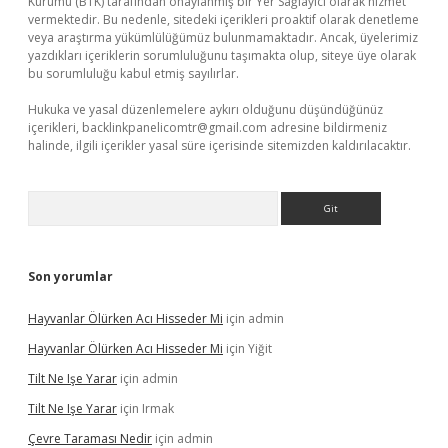
Kurumu (BTK) tarafından onaylanmış bir Yer Sağlayıcı olarak hizmet
vermektedir. Bu nedenle, sitedeki içerikleri proaktif olarak denetleme
veya araştırma yükümlülüğümüz bulunmamaktadır. Ancak, üyelerimiz
yazdıkları içeriklerin sorumluluğunu taşımakta olup, siteye üye olarak
bu sorumluluğu kabul etmiş sayılırlar.
Hukuka ve yasal düzenlemelere aykırı olduğunu düşündüğünüz
içerikleri,
backlinkpanelicomtr@gmail.com
adresine bildirmeniz
halinde, ilgili içerikler yasal süre içerisinde sitemizden kaldırılacaktır.
Arama
Son yorumlar
Hayvanlar Ölürken Acı Hisseder Mi
için
admin
Hayvanlar Ölürken Acı Hisseder Mi
için
Yiğit
Tilt Ne Işe Yarar
için
admin
Tilt Ne Işe Yarar
için
Irmak
Çevre Taraması Nedir
için
admin