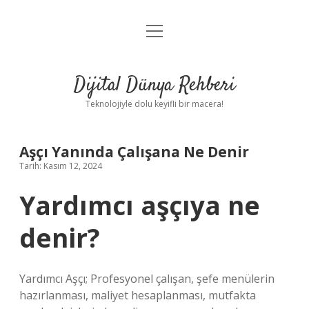
menüyü
Anasayfa
aç
Gizlilik Politikası
Dijital Dünya Rehberi
Yasal Uyarı
Teknolojiyle dolu keyifli bir macera!
Hakkımızda
Aşçı Yanında Çalışana Ne Denir
Tarih: Kasım 12, 2024
Yardımcı aşçıya ne
denir?
Yardımcı Aşçı; Profesyonel çalışan, şefe menülerin
hazırlanması, maliyet hesaplanması, mutfakta