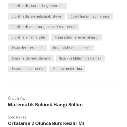
Cibril hadisi Kuranda geçiyor mu
Cibril hadisi ne anlatmak istiyor
Cibril hadisi nedir kısaca
Cibril hadisinde vurgulanan 3 esas nedir
Cibril ne anlama gelir
İhsan adını nereden almıştır
İhsan derecesi nedir
İhsan Muhsin ne demek
İhsan ne demek islamda
İhsan ve Muhsin ne demek
İhsanın anlamı nedir
Muhsan nedir zina
Önceki Yazı
Matematik Bölümü Hangi Bölüm
Sonraki Yazı
Ortalama 2 Olunca Burs Kesilir Mi