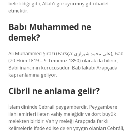
belirtildiği gibi, Allah’ı görüyormuş gibi ibadet
etmektir.
Babı Muhammed ne
demek?
Ali Muhammed Şirazi (Farsça: علی ‌محمد شیرازی‎), Bab
(20 Ekim 1819 – 9 Temmuz 1850) olarak da bilinir,
Babi inancının kurucusudur. Bab lakabı Arapçada
kapı anlamına geliyor.
Cibril ne anlama gelir?
İslam dininde Cebrail peygamberdir. Peygambere
ilahi emirleri ileten vahiy meleğidir ve dört büyük
melekten biridir. Vahiy meleği Arapçada farklı
kelimelerle ifade edilse de en yaygın olanları Cebrâîl,