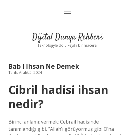
menüyü
Anasayfa
aç
Gizlilik Politikası
Dijital Dünya Rehberi
Yasal Uyarı
Teknolojiyle dolu keyifli bir macera!
Hakkımızda
Bab I Ihsan Ne Demek
Tarih: Aralık 5, 2024
Cibril hadisi ihsan
nedir?
Birinci anlamı: vermek; Cebrail hadisinde
tanımlandığı gibi, “Allah’ı görüyormuş gibi O’na