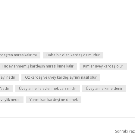
rdeşten miras kalır mı
Baba bir olan kardeş öz müdür
Hiç evlenmemiş kardeşin mirası kime kalır
Kimler üvey kardeş olur
payı nedir
Öz kardeş ve üvey kardeş ayrımı nasıl olur
 Nedir
Üvey anne ile evlenmek caiz midir
Üvey anne kime denir
veylik nedir
Yarım kan kardeşi ne demek
Sonraki Yaz