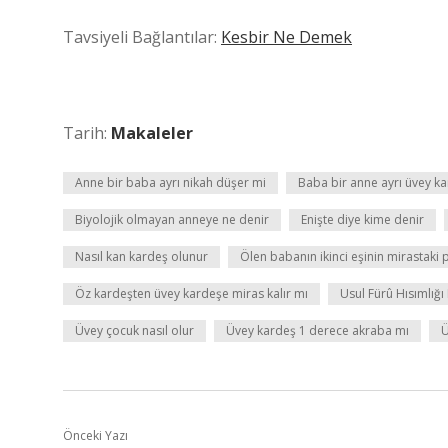
Tavsiyeli Bağlantılar:
Kesbir Ne Demek
Tarih:
Makaleler
Anne bir baba ayrı nikah düşer mi
Baba bir anne ayrı üvey ka
Biyolojik olmayan anneye ne denir
Enişte diye kime denir
Nasıl kan kardeş olunur
Ölen babanın ikinci eşinin mirastaki 
Öz kardeşten üvey kardeşe miras kalır mı
Usul Fürû Hısımlığı
Üvey çocuk nasıl olur
Üvey kardeş 1 derece akraba mı
Ü
Önceki Yazı