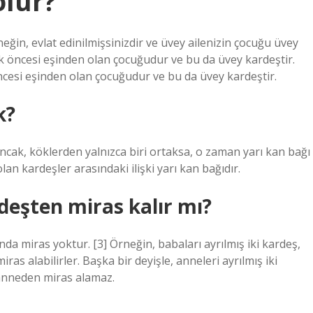
olur?
ğin, evlat edinilmişsinizdir ve üvey ailenizin çocuğu üvey
ik öncesi eşinden olan çocuğudur ve bu da üvey kardeştir.
ncesi eşinden olan çocuğudur ve bu da üvey kardeştir.
k?
Ancak, köklerden yalnızca biri ortaksa, o zaman yarı kan bağı
lan kardeşler arasındaki ilişki yarı kan bağıdır.
deşten miras kalır mı?
da miras yoktur. [3] Örneğin, babaları ayrılmış iki kardeş,
as alabilirler. Başka bir deyişle, anneleri ayrılmış iki
 anneden miras alamaz.