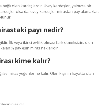
 bağlı olan kardeşlerdir. Üvey kardeşler, yalnızca bir
ardeşler olsa da, üvey kardeşler mirastan pay alamazlar.
ölünür.
irastaki payı nedir?
dir. İlk veya ikinci evlilik olması fark etmeksizin, ölen
kalan ¼ pay eşin miras haklarıdır.
rası kime kalır?
ğilse miras yeğenlerine kalır. Ölen kişinin hayatta olan
deşinin eşidir.