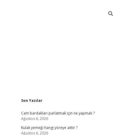
Sidebar
Son Yazılar
hiltonbet gi
Cam bardakları parlatmak için ne yapmalı ?
Ağustos 6, 2026
Kulak yemeği hangi yöreye aittir ?
Ağustos 6, 2026