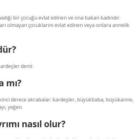
ığı bir çocuğu evlat edinen ve ona bakan kadındır.
ları olmayan çocuklarını evlat edinen veya onlara annelik
dür?
ardeşler denir.
a mı?
– İkinci derece akrabalar: kardeşler, büyükbaba, büyükanne,
yı, yeğen.
rımı nasıl olur?