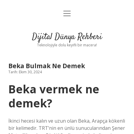
menüyü
Anasayfa
aç
Gizlilik Politikası
Dijital Dünya Rehberi
Yasal Uyarı
Teknolojiyle dolu keyifli bir macera!
Hakkımızda
Beka Bulmak Ne Demek
Tarih: Ekim 30, 2024
Beka vermek ne
demek?
İkinci hecesi kalın ve uzun olan Beka, Arapça kökenli
bir kelimedir. TRT’nin en ünlü sunucularından Şener