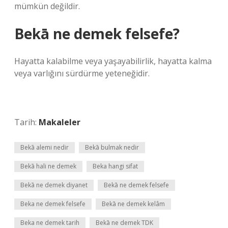
mümkün değildir.
Bekā ne demek felsefe?
Hayatta kalabilme veya yaşayabilirlik, hayatta kalma
veya varlığını sürdürme yeteneğidir.
Tarih:
Makaleler
Bekā alemi nedir
Bekā bulmak nedir
Bekā hali ne demek
Beka hangi sifat
Bekā ne demek diyanet
Bekā ne demek felsefe
Beka ne demek felsefe
Bekā ne demek kelâm
Beka ne demek tarih
Bekā ne demek TDK