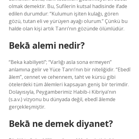
olmak demektir. Bu, Sufilerin kutsal hadisinde ifade
edilen durumdur: “Kulumun işiten kulağı, gören
gözü, tutan eli ve yürüyen ayağı olurum.” Çünkü bu
halde olan kişi artık Tanrı’nın gözünde ölümlüdür.
Bekā alemi nedir?
“Beka kabiliyeti”; “Varlığı asla sona ermeyen”
anlamına gelir ve Yüce Tanrı’nın bir niteliğidir. “Ebedî
âlem”, cennet ve cehennem, taht ve kürsü gibi
ötelerdeki tüm âlemleri kapsayan geniş bir terimdir.
Dolayısıyla, Peygamberimiz Habib-i Kibriya’nın
(s.a.v.) vizyonu bu dünyada değil, ebedî âlemde
gerçekleşmiştir.
Bekā ne demek diyanet?