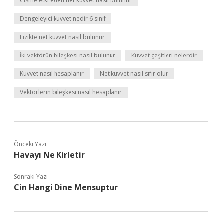
Cisme etki eden net kuvvet nasıl bulunur
Dengeleyici kuvvet nedir 6 sınıf
Fizikte net kuvvet nasıl bulunur
İki vektörün bileşkesi nasıl bulunur
Kuvvet çeşitleri nelerdir
Kuvvet nasıl hesaplanır
Net kuvvet nasıl sıfır olur
Vektörlerin bileşkesi nasıl hesaplanır
Önceki Yazı
Havayı Ne Kirletir
Sonraki Yazı
Cin Hangi Dine Mensuptur