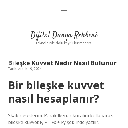
menüyü
Anasayfa
aç
Gizlilik Politikası
Dijital Dünya Rehberi
Yasal Uyarı
Teknolojiyle dolu keyifli bir macera!
Hakkımızda
Bileşke Kuvvet Nedir Nasıl Bulunur
Tarih: Aralık 19, 2024
Bir bileşke kuvvet
nasıl hesaplanır?
Skaler gösterim: Paralelkenar kuralını kullanarak,
bileşke kuvvet F, F = Fx + Fy şeklinde yazılır.