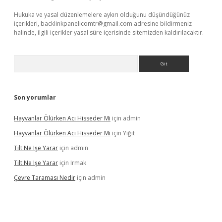
Hukuka ve yasal düzenlemelere aykırı olduğunu düşündüğünüz
içerikleri,
backlinkpanelicomtr@gmail.com
adresine bildirmeniz
halinde, ilgili içerikler yasal süre içerisinde sitemizden kaldırılacaktır.
Arama
Son yorumlar
Hayvanlar Ölürken Acı Hisseder Mi
için
admin
Hayvanlar Ölürken Acı Hisseder Mi
için
Yiğit
Tilt Ne Işe Yarar
için
admin
Tilt Ne Işe Yarar
için
Irmak
Çevre Taraması Nedir
için
admin