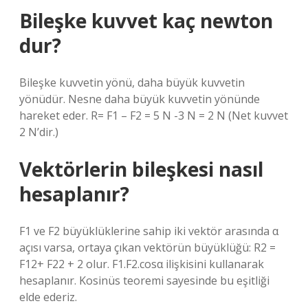
Bileşke kuvvet kaç newton
dur?
Bileşke kuvvetin yönü, daha büyük kuvvetin
yönüdür. Nesne daha büyük kuvvetin yönünde
hareket eder. R= F1 – F2 = 5 N -3 N = 2 N (Net kuvvet
2 N’dir.)
Vektörlerin bileşkesi nasıl
hesaplanır?
F1 ve F2 büyüklüklerine sahip iki vektör arasında α
açısı varsa, ortaya çıkan vektörün büyüklüğü: R2 =
F12+ F22 + 2 olur. F1.F2.cosα ilişkisini kullanarak
hesaplanır. Kosinüs teoremi sayesinde bu eşitliği
elde ederiz.