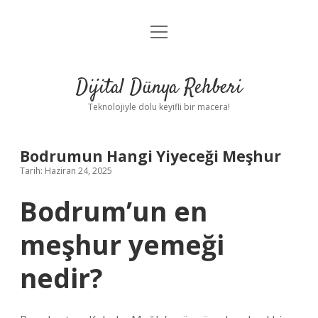
menüyü
Anasayfa
aç
Gizlilik Politikası
Dijital Dünya Rehberi
Yasal Uyarı
Teknolojiyle dolu keyifli bir macera!
Hakkımızda
Bodrumun Hangi Yiyeceği Meşhur
Tarih: Haziran 24, 2025
Bodrum’un en
meşhur yemeği
nedir?