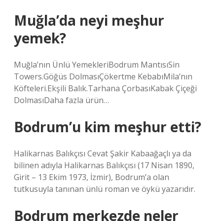
Muğla’da neyi meşhur
yemek?
Muğla’nın Ünlü YemekleriBodrum MantısıSin
Towers.Göğüs DolmasıÇökertme KebabıMila’nın
Köfteleri.Ekşili Balık.Tarhana ÇorbasıKabak Çiçeği
DolmasıDaha fazla ürün…
Bodrum’u kim meşhur etti?
Halikarnas Balıkçısı Cevat Şakir Kabaağaçlı ya da
bilinen adıyla Halikarnas Balıkçısı (17 Nisan 1890,
Girit – 13 Ekim 1973, İzmir), Bodrum’a olan
tutkusuyla tanınan ünlü roman ve öykü yazarıdır.
Bodrum merkezde neler