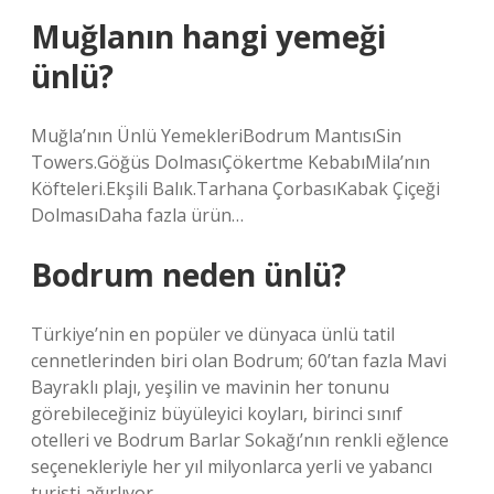
Muğlanın hangi yemeği
ünlü?
Muğla’nın Ünlü YemekleriBodrum MantısıSin
Towers.Göğüs DolmasıÇökertme KebabıMila’nın
Köfteleri.Ekşili Balık.Tarhana ÇorbasıKabak Çiçeği
DolmasıDaha fazla ürün…
Bodrum neden ünlü?
Türkiye’nin en popüler ve dünyaca ünlü tatil
cennetlerinden biri olan Bodrum; 60’tan fazla Mavi
Bayraklı plajı, yeşilin ve mavinin her tonunu
görebileceğiniz büyüleyici koyları, birinci sınıf
otelleri ve Bodrum Barlar Sokağı’nın renkli eğlence
seçenekleriyle her yıl milyonlarca yerli ve yabancı
turisti ağırlıyor.