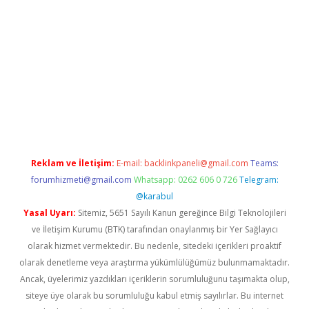
 giriş
Reklam ve İletişim:
E-mail:
backlinkpaneli@gmail.com
Teams:
forumhizmeti@gmail.com
Whatsapp: 0262 606 0 726
Telegram:
@karabul
Yasal Uyarı:
Sitemiz, 5651 Sayılı Kanun gereğince Bilgi Teknolojileri
ve İletişim Kurumu (BTK) tarafından onaylanmış bir Yer Sağlayıcı
olarak hizmet vermektedir. Bu nedenle, sitedeki içerikleri proaktif
olarak denetleme veya araştırma yükümlülüğümüz bulunmamaktadır.
Ancak, üyelerimiz yazdıkları içeriklerin sorumluluğunu taşımakta olup,
siteye üye olarak bu sorumluluğu kabul etmiş sayılırlar. Bu internet