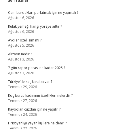
Sidebar
Son Yazılar
Cam bardakları parlatmak için ne yapmalı ?
Ağustos 6, 2026
Kulak yemeği hangi yöreye aittir ?
Ağustos 6, 2026
Avcılar özel isim mi ?
Ağustos 5, 2026
Alizarin nedir ?
Ağustos 3, 2026
7 gün rapor parası ne kadar 2025 ?
Ağustos 3, 2026
Türkiye’de kaç kasaba var ?
Temmuz 29, 2026
Koç burcu kadınının özellikleri nelerdir ?
Temmuz 27, 2026
Kaybolan cüzdan için ne yapılır ?
Temmuz 24, 2026
Hristiyanlığı yayan kişilere ne denir ?
Temmuz 22, 2026