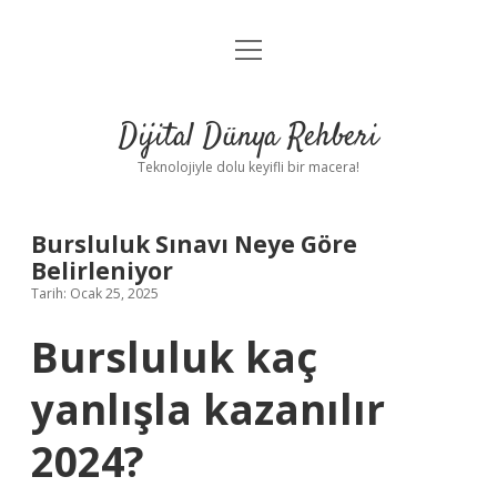
menüyü
Anasayfa
aç
Gizlilik Politikası
Dijital Dünya Rehberi
Yasal Uyarı
Teknolojiyle dolu keyifli bir macera!
Hakkımızda
Bursluluk Sınavı Neye Göre
Belirleniyor
Tarih: Ocak 25, 2025
Bursluluk kaç
yanlışla kazanılır
2024?