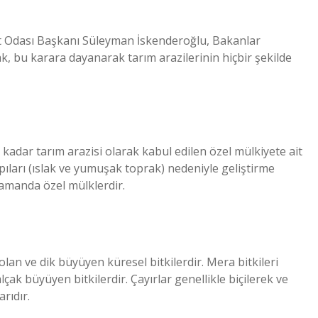
aat Odası Başkanı Süleyman İskenderoğlu, Bakanlar
ak, bu karara dayanarak tarım arazilerinin hiçbir şekilde
adar tarım arazisi olarak kabul edilen özel mülkiyete ait
apıları (ıslak ve yumuşak toprak) nedeniyle geliştirme
zamanda özel mülklerdir.
 olan ve dik büyüyen küresel bitkilerdir. Mera bitkileri
çak büyüyen bitkilerdir. Çayırlar genellikle biçilerek ve
rıdır.