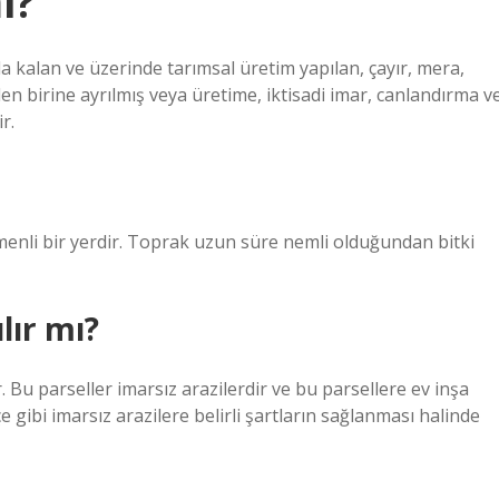
i?
a kalan ve üzerinde tarımsal üretim yapılan, çayır, mera,
den birine ayrılmış veya üretime, iktisadi imar, canlandırma v
r.
imenli bir yerdir. Toprak uzun süre nemli olduğundan bitki
lır mı?
 Bu parseller imarsız arazilerdir ve bu parsellere ev inşa
e gibi imarsız arazilere belirli şartların sağlanması halinde