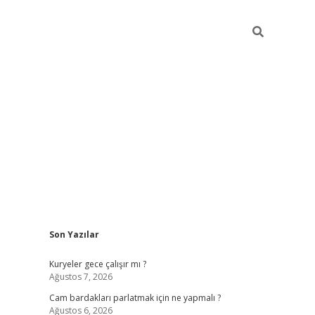
Sidebar
Son Yazılar
hiltonbet gir
Kuryeler gece çalışır mı ?
Ağustos 7, 2026
Cam bardakları parlatmak için ne yapmalı ?
Ağustos 6, 2026