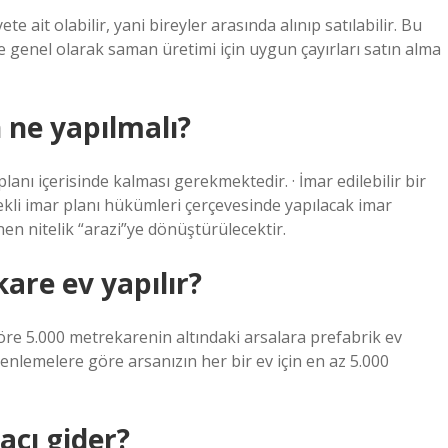
te ait olabilir, yani bireyler arasında alınıp satılabilir. Bu
e genel olarak saman üretimi için uygun çayırları satın alma
 ne yapılmalı?
r planı içerisinde kalması gerekmektedir. · İmar edilebilir bir
kli imar planı hükümleri çerçevesinde yapılacak imar
en nitelik “arazi”ye dönüştürülecektir.
are ev yapılır?
öre 5.000 metrekarenin altındaki arsalara prefabrik ev
enlemelere göre arsanızın her bir ev için en az 5.000
açı gider?