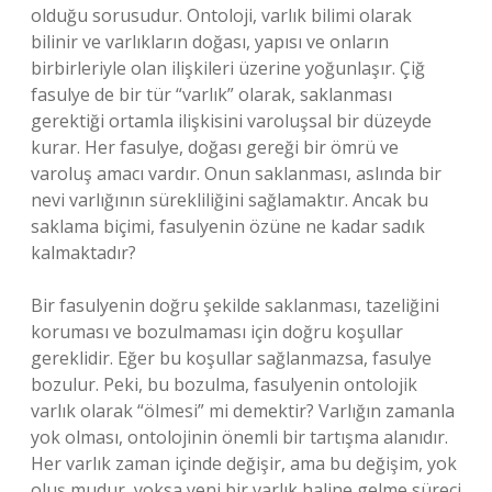
olduğu sorusudur. Ontoloji, varlık bilimi olarak
bilinir ve varlıkların doğası, yapısı ve onların
birbirleriyle olan ilişkileri üzerine yoğunlaşır. Çiğ
fasulye de bir tür “varlık” olarak, saklanması
gerektiği ortamla ilişkisini varoluşsal bir düzeyde
kurar. Her fasulye, doğası gereği bir ömrü ve
varoluş amacı vardır. Onun saklanması, aslında bir
nevi varlığının sürekliliğini sağlamaktır. Ancak bu
saklama biçimi, fasulyenin özüne ne kadar sadık
kalmaktadır?
Bir fasulyenin doğru şekilde saklanması, tazeliğini
koruması ve bozulmaması için doğru koşullar
gereklidir. Eğer bu koşullar sağlanmazsa, fasulye
bozulur. Peki, bu bozulma, fasulyenin ontolojik
varlık olarak “ölmesi” mi demektir? Varlığın zamanla
yok olması, ontolojinin önemli bir tartışma alanıdır.
Her varlık zaman içinde değişir, ama bu değişim, yok
oluş mudur, yoksa yeni bir varlık haline gelme süreci