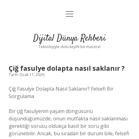
menüyü
Anasayfa
aç
Gizlilik Politikası
Dijital Dünya Rehberi
Yasal Uyarı
Teknolojiyle dolu keyifli bir macera!
Hakkımızda
Çiğ fasulye dolapta nasıl saklanır ?
Tarih: Ocak 11, 2026
Çiğ Fasulye Dolapta Nasıl Saklanır? Felsefi Bir
Sorgulama
Bir çiğ fasulyenin yaşam döngüsünü
düşündüğümüzde, onun mutfakta nasıl saklanması
gerektiği sorusu oldukça basit bir soru gibi
görünebilir. Ancak, bu sıradan bir durum bile, felsefi