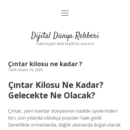
menüyü
Anasayfa
aç
Gizlilik Politikası
Dijital Dünya Rehberi
Yasal Uyarı
Teknolojiyle dolu keyifli bir macera!
Hakkımızda
Çıntar kilosu ne kadar ?
Tarih: Kasım 16, 2025
Çıntar Kilosu Ne Kadar?
Gelecekte Ne Olacak?
Çıntar, yani mantar dünyasının nadide üyelerinden
biri, son yıllarda oldukça popüler hale geldi.
Genellikle ormanlarda, dağlık alanlarda doğal olarak