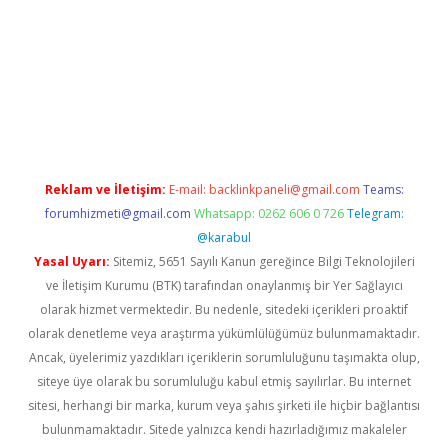
bet giriş
Reklam ve İletişim:
E-mail:
backlinkpaneli@gmail.com
Teams:
forumhizmeti@gmail.com
Whatsapp: 0262 606 0 726
Telegram:
@karabul
Yasal Uyarı:
Sitemiz, 5651 Sayılı Kanun gereğince Bilgi Teknolojileri
ve İletişim Kurumu (BTK) tarafından onaylanmış bir Yer Sağlayıcı
olarak hizmet vermektedir. Bu nedenle, sitedeki içerikleri proaktif
olarak denetleme veya araştırma yükümlülüğümüz bulunmamaktadır.
Ancak, üyelerimiz yazdıkları içeriklerin sorumluluğunu taşımakta olup,
siteye üye olarak bu sorumluluğu kabul etmiş sayılırlar. Bu internet
sitesi, herhangi bir marka, kurum veya şahıs şirketi ile hiçbir bağlantısı
bulunmamaktadır. Sitede yalnızca kendi hazırladığımız makaleler