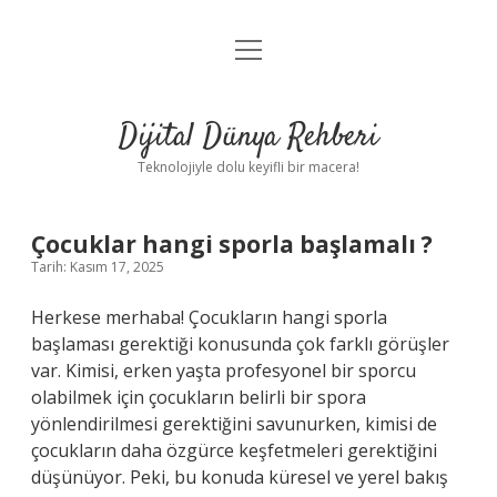
menüyü
Anasayfa
aç
Gizlilik Politikası
Dijital Dünya Rehberi
Yasal Uyarı
Teknolojiyle dolu keyifli bir macera!
Hakkımızda
Çocuklar hangi sporla başlamalı ?
Tarih: Kasım 17, 2025
Herkese merhaba! Çocukların hangi sporla
başlaması gerektiği konusunda çok farklı görüşler
var. Kimisi, erken yaşta profesyonel bir sporcu
olabilmek için çocukların belirli bir spora
yönlendirilmesi gerektiğini savunurken, kimisi de
çocukların daha özgürce keşfetmeleri gerektiğini
düşünüyor. Peki, bu konuda küresel ve yerel bakış