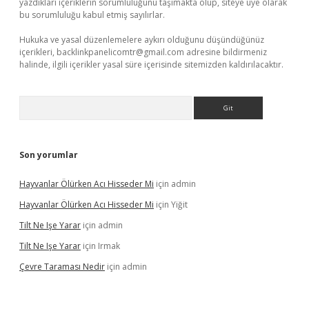
yazdıkları içeriklerin sorumluluğunu taşımakta olup, siteye üye olarak
bu sorumluluğu kabul etmiş sayılırlar.
Hukuka ve yasal düzenlemelere aykırı olduğunu düşündüğünüz
içerikleri,
backlinkpanelicomtr@gmail.com
adresine bildirmeniz
halinde, ilgili içerikler yasal süre içerisinde sitemizden kaldırılacaktır.
Arama
Son yorumlar
Hayvanlar Ölürken Acı Hisseder Mi
için
admin
Hayvanlar Ölürken Acı Hisseder Mi
için
Yiğit
Tilt Ne Işe Yarar
için
admin
Tilt Ne Işe Yarar
için
Irmak
Çevre Taraması Nedir
için
admin