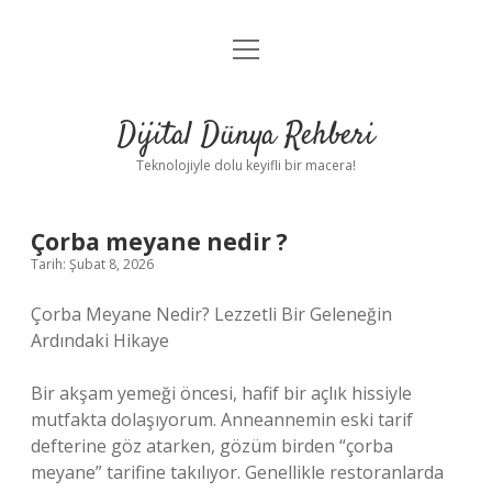
menüyü
Anasayfa
aç
Gizlilik Politikası
Dijital Dünya Rehberi
Yasal Uyarı
Teknolojiyle dolu keyifli bir macera!
Hakkımızda
Çorba meyane nedir ?
Tarih: Şubat 8, 2026
Çorba Meyane Nedir? Lezzetli Bir Geleneğin
Ardındaki Hikaye
Bir akşam yemeği öncesi, hafif bir açlık hissiyle
mutfakta dolaşıyorum. Anneannemin eski tarif
defterine göz atarken, gözüm birden “çorba
meyane” tarifine takılıyor. Genellikle restoranlarda