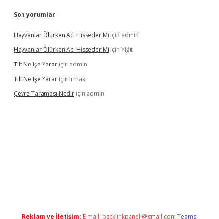
Son yorumlar
Hayvanlar Ölürken Acı Hisseder Mi
için
admin
Hayvanlar Ölürken Acı Hisseder Mi
için
Yiğit
Tilt Ne Işe Yarar
için
admin
Tilt Ne Işe Yarar
için
Irmak
Çevre Taraması Nedir
için
admin
t giriş
Reklam ve İletişim:
E-mail:
backlinkpaneli@gmail.com
Teams: