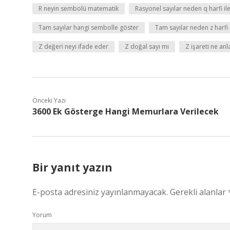
R neyin sembolü matematik
Rasyonel sayılar neden q harfi ile
Tam sayılar hangi sembolle göster
Tam sayılar neden z harfi 
Z değeri neyi ifade eder
Z doğal sayı mı
Z işareti ne an
Önceki Yazı
3600 Ek Gösterge Hangi Memurlara Verilecek
Bir yanıt yazın
E-posta adresiniz yayınlanmayacak.
Gerekli alanlar
Yorum