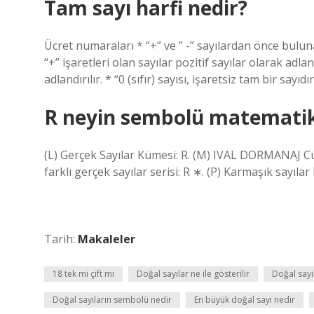
Tam sayı harfi nedir?
Ücret numaraları * “+” ve ” -” sayılardan önce buluna
“+” işaretleri olan sayılar pozitif sayılar olarak adland
adlandırılır. * “0 (sıfır) sayısı, işaretsiz tam bir sayıdır
R neyin sembolü matemati
(L) Gerçek Sayılar Kümesi: R. (M) IVAL DORMANAJ Cüml
farklı gerçek sayılar serisi: R ∗. (P) Karmaşık sayılar
Tarih:
Makaleler
18 tek mi çift mi
Doğal sayılar ne ile gösterilir
Doğal say
Doğal sayıların sembolü nedir
En büyük doğal sayı nedir