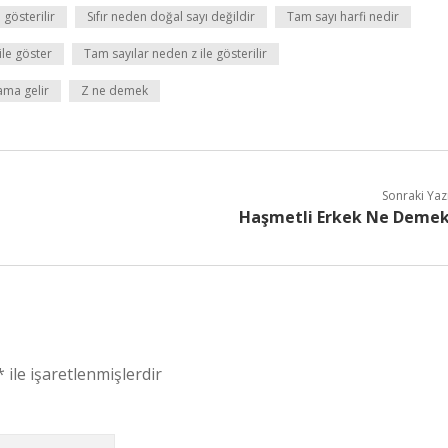
 gösterilir
Sıfır neden doğal sayı değildir
Tam sayı harfi nedir
ile göster
Tam sayılar neden z ile gösterilir
lama gelir
Z ne demek
Sonraki Yaz
Haşmetli Erkek Ne Deme
*
ile işaretlenmişlerdir