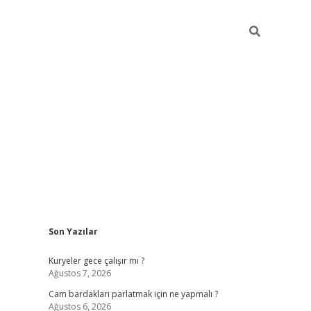
Sidebar
Son Yazılar
hiltonbet gi
Kuryeler gece çalışır mı ?
Ağustos 7, 2026
Cam bardakları parlatmak için ne yapmalı ?
Ağustos 6, 2026