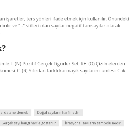
n işaretler, ters yönleri ifade etmek için kullanılır. Önündeki
ırılır ve ” -” stilleri olan sayılar negatif tamsayılar olarak
.
k?
e: I. (N) Pozitif Gerçek Figürler Set: R+. (O) Çizilmelerden
 kümesi: C. (R) Sıfırdan farklı karmaşık sayıların cümlesi: C ∗.
ılarda z ne demek
Doğal sayıların harfi nedir
Gerçek sayı hangi harfle gösterilir
İrrasyonel sayıların sembolü nedir