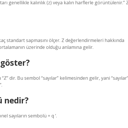
rı genellikle kalınlık (z) veya kalın harflerle görüntülenir.” 
kaç standart sapmasını ölçer. Z değerlendirmeleri hakkında
ın ortalamanın üzerinde olduğu anlamına gelir.
 göster?
ℤ” dir. Bu sembol “sayılar” kelimesinden gelir, yani “sayılar”
”.
ü nedir?
onel sayıların sembolü = q ‘.