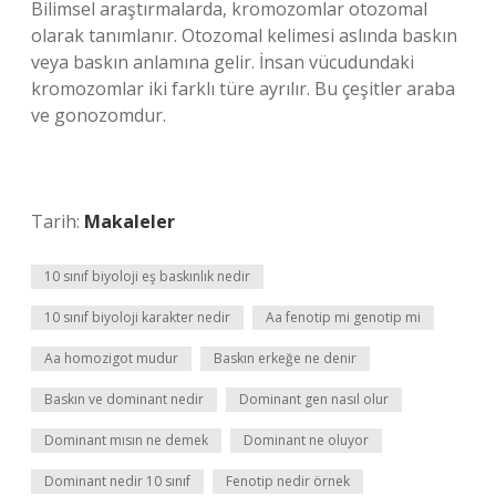
Bilimsel araştırmalarda, kromozomlar otozomal
olarak tanımlanır. Otozomal kelimesi aslında baskın
veya baskın anlamına gelir. İnsan vücudundaki
kromozomlar iki farklı türe ayrılır. Bu çeşitler araba
ve gonozomdur.
Tarih:
Makaleler
10 sınıf biyoloji eş baskınlık nedir
10 sınıf biyoloji karakter nedir
Aa fenotip mi genotip mi
Aa homozigot mudur
Baskın erkeğe ne denir
Baskın ve dominant nedir
Dominant gen nasıl olur
Dominant mısın ne demek
Dominant ne oluyor
Dominant nedir 10 sınıf
Fenotip nedir örnek