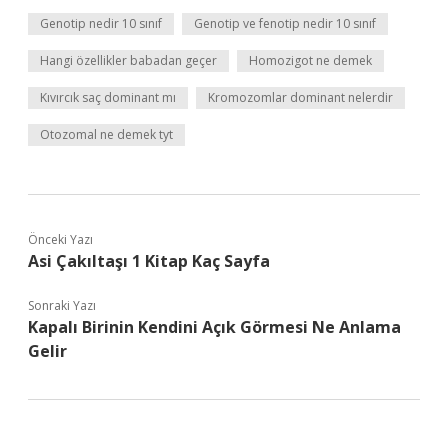
Genotip nedir 10 sınıf
Genotip ve fenotip nedir 10 sınıf
Hangi özellikler babadan geçer
Homozigot ne demek
Kıvırcık saç dominant mı
Kromozomlar dominant nelerdir
Otozomal ne demek tyt
Önceki Yazı
Asi Çakıltaşı 1 Kitap Kaç Sayfa
Sonraki Yazı
Kapalı Birinin Kendini Açık Görmesi Ne Anlama
Gelir