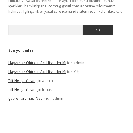
Hukuka ve yasal düzenlemelere aykırı olduğunu düşündüğünüz
içerikleri,
backlinkpanelicomtr@gmail.com
adresine bildirmeniz
halinde, ilgili içerikler yasal süre içerisinde sitemizden kaldırılacaktır.
Arama
Son yorumlar
Hayvanlar Ölürken Acı Hisseder Mi
için
admin
Hayvanlar Ölürken Acı Hisseder Mi
için
Yiğit
Tilt Ne Işe Yarar
için
admin
Tilt Ne Işe Yarar
için
Irmak
Çevre Taraması Nedir
için
admin