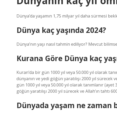
Dünyanın kaç yıl öm
Dünya’da yaşamın 1,75 milyar yıl daha sürmesi bek
Dünya kaç yaşında 2024?
Dünya’nın yaşı nasıl tahmin ediliyor? Mevcut bilims
Kurana Göre Dünya kaç yaş
Kuran’da bir gün 1000 yıl veya 50.000 yıl olarak tanıml
dünyanın ve yedi göğün yaratılışı 2000 yıl sürecek ve 
gün 1000 yıl veya 50.000 yıl olarak tanımlanır (ayet 32
göğün yaratılışı 2000 yıl sürecek ve Allah’ın tahtı 600
Dünyada yaşam ne zaman b