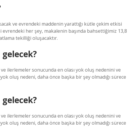
?
acak ve evrendeki maddenin yarattığı kütle çekim etkisi
ani evrendeki her şey, makalenin başında bahsettiğimiz 13,8
tlama tekilliği oluşacaktır.
 gelecek?
 ve ilerlemeler sonucunda en olası yok oluş nedenini ve
n yok oluş nedeni, daha önce başka bir şey olmadığı sürece
 gelecek?
 ve ilerlemeler sonucunda en olası yok oluş nedenini ve
n yok oluş nedeni, daha önce başka bir şey olmadığı sürece