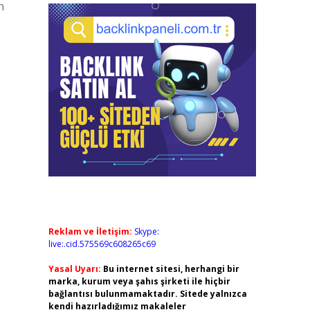
n
Reklam ve İletişim:
Skype:
live:.cid.575569c608265c69
Yasal Uyarı:
Bu internet sitesi, herhangi bir
marka, kurum veya şahıs şirketi ile hiçbir
bağlantısı bulunmamaktadır. Sitede yalnızca
kendi hazırladığımız makaleler