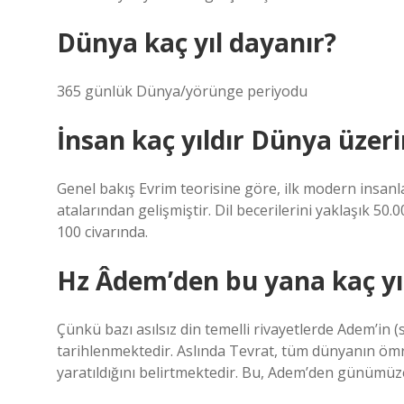
Dünya kaç yıl dayanır?
365 günlük Dünya/yörünge periyodu
İnsan kaç yıldır Dünya üzer
Genel bakış Evrim teorisine göre, ilk modern insanl
atalarından gelişmiştir. Dil becerilerini yaklaşık 50.
100 civarında.
Hz Âdem’den bu yana kaç yıl
Çünkü bazı asılsız din temelli rivayetlerde Adem’in (s
tarihlenmektedir. Aslında Tevrat, tüm dünyanın öm
yaratıldığını belirtmektedir. Bu, Adem’den günümüze 