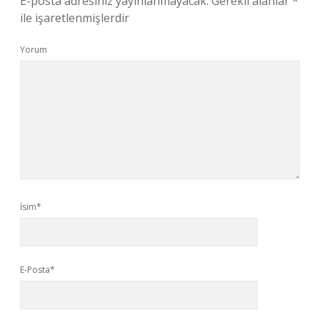
E-posta adresiniz yayınlanmayacak.
Gerekli alanlar
*
ile işaretlenmişlerdir
Yorum
İsim*
E-Posta*