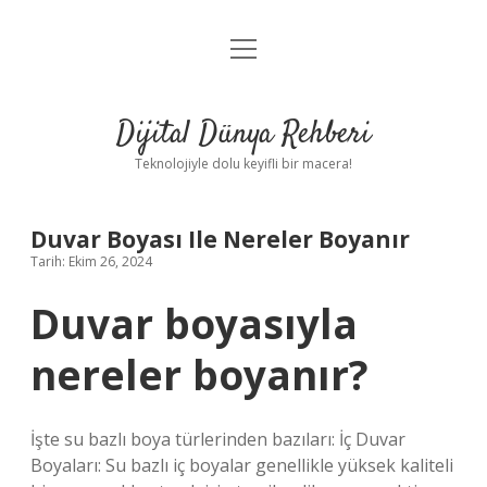
menüyü
Anasayfa
aç
Gizlilik Politikası
Dijital Dünya Rehberi
Yasal Uyarı
Teknolojiyle dolu keyifli bir macera!
Hakkımızda
Duvar Boyası Ile Nereler Boyanır
Tarih: Ekim 26, 2024
Duvar boyasıyla
nereler boyanır?
İşte su bazlı boya türlerinden bazıları: İç Duvar
Boyaları: Su bazlı iç boyalar genellikle yüksek kaliteli