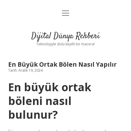
menüyü
Anasayfa
aç
Gizlilik Politikası
Dijital Dünya Rehberi
Yasal Uyarı
Teknolojiyle dolu keyifli bir macera!
Hakkımızda
En Büyük Ortak Bölen Nasıl Yapılır
Tarih: Aralık 19, 2024
En büyük ortak
böleni nasıl
bulunur?