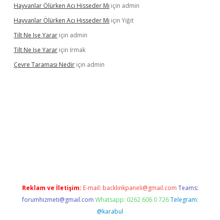
Hayvanlar Ölürken Acı Hisseder Mi
için
admin
Hayvanlar Ölürken Acı Hisseder Mi
için
Yiğit
Tilt Ne Işe Yarar
için
admin
Tilt Ne Işe Yarar
için
Irmak
Çevre Taraması Nedir
için
admin
onbet giriş
Reklam ve İletişim:
E-mail:
backlinkpaneli@gmail.com
Teams:
forumhizmeti@gmail.com
Whatsapp: 0262 606 0 726
Telegram:
@karabul