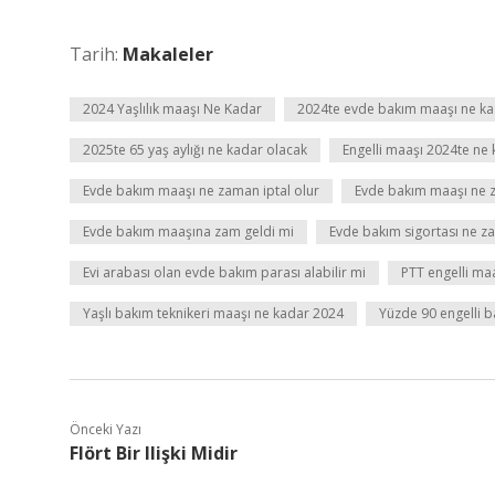
Tarih:
Makaleler
2024 Yaşlılık maaşı Ne Kadar
2024te evde bakım maaşı ne ka
2025te 65 yaş aylığı ne kadar olacak
Engelli maaşı 2024te ne
Evde bakım maaşı ne zaman iptal olur
Evde bakım maaşı ne 
Evde bakım maaşına zam geldi mi
Evde bakım sigortası ne z
Evi arabası olan evde bakım parası alabilir mi
PTT engelli ma
Yaşlı bakım teknikeri maaşı ne kadar 2024
Yüzde 90 engelli 
Önceki Yazı
Flört Bir Ilişki Midir