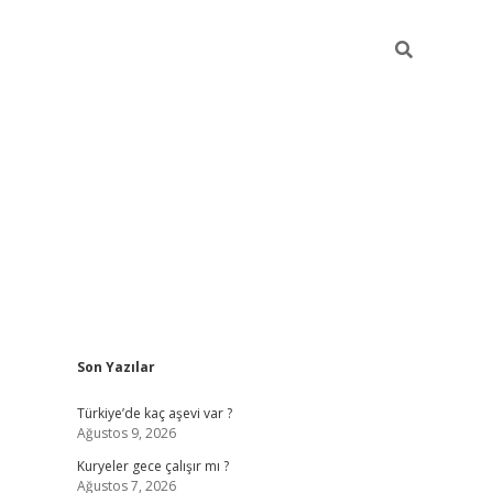
Sidebar
Son Yazılar
hiltonbet gi
Türkiye’de kaç aşevi var ?
Ağustos 9, 2026
Kuryeler gece çalışır mı ?
Ağustos 7, 2026