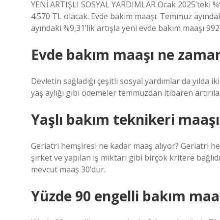
YENİ ARTIŞLI SOSYAL YARDIMLAR Ocak 2025’teki %9,31
4.570 TL olacak. Evde bakım maaşı: Temmuz ayındaki
ayındaki %9,31’lik artışla yeni evde bakım maaşı 992
Evde bakım maaşı ne zaman
Devletin sağladığı çeşitli sosyal yardımlar da yılda ik
yaş aylığı gibi ödemeler temmuzdan itibaren artırıla
Yaşlı bakım teknikeri maaşı
Geriatri hemşiresi ne kadar maaş alıyor? Geriatri he
şirket ve yapılan iş miktarı gibi birçok kritere bağlı
mevcut maaş 30’dur.
Yüzde 90 engelli bakım maa