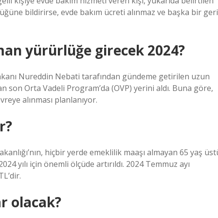
li kişiye evde bakım hizmeti veren kişi, yukarıda belirtilen
lüğüne bildirirse, evde bakım ücreti alınmaz ve başka bir geri
man yürürlüğe girecek 2024?
 Bakanı Nureddin Nebati tarafından gündeme getirilen uzun
n son Orta Vadeli Program’da (OVP) yerini aldı. Buna göre,
vreye alınması planlanıyor.
r?
 Bakanlığı’nın, hiçbir yerde emeklilik maaşı almayan 65 yaş üst
2024 yılı için önemli ölçüde artırıldı. 2024 Temmuz ayı
TL’dir.
ar olacak?