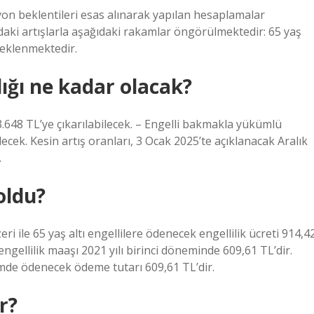
yon beklentileri esas alınarak yapılan hesaplamalar
aki artışlarla aşağıdaki rakamlar öngörülmektedir: 65 yaş
beklenmektedir.
ığı ne kadar olacak?
n 3.648 TL’ye çıkarılabilecek. – Engelli bakmakla yükümlü
ilecek. Kesin artış oranları, 3 Ocak 2025’te açıklanacak Aralık
.
oldu?
eri ile 65 yaş altı engellilere ödenecek engellilik ücreti 914,4
ngellilik maaşı 2021 yılı birinci döneminde 609,61 TL’dir.
emde ödenecek ödeme tutarı 609,61 TL’dir.
r?