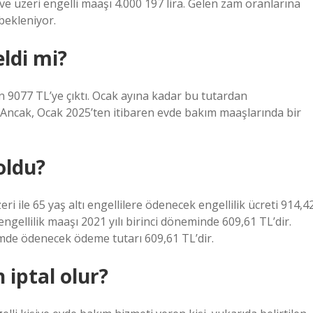
e üzeri engelli maaşı 4.000 197 lira. Gelen zam oranlarına
bekleniyor.
ldi mi?
9077 TL’ye çıktı. Ocak ayına kadar bu tutardan
 Ancak, Ocak 2025’ten itibaren evde bakım maaşlarında bir
oldu?
eri ile 65 yaş altı engellilere ödenecek engellilik ücreti 914,4
ngellilik maaşı 2021 yılı birinci döneminde 609,61 TL’dir.
emde ödenecek ödeme tutarı 609,61 TL’dir.
iptal olur?