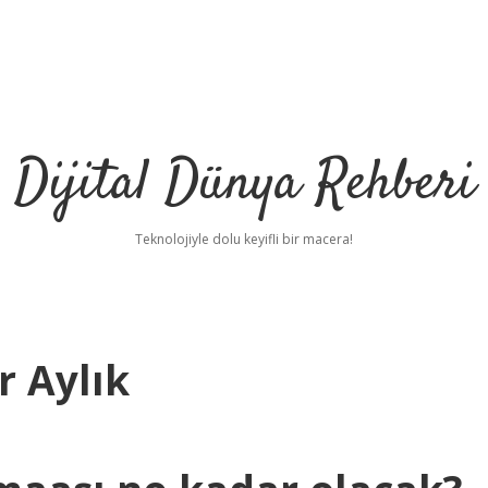
Dijital Dünya Rehberi
Teknolojiyle dolu keyifli bir macera!
 Aylık