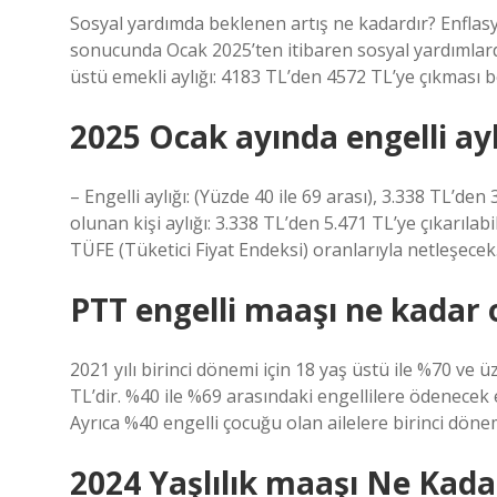
Sosyal yardımda beklenen artış ne kadardır? Enflas
sonucunda Ocak 2025’ten itibaren sosyal yardımlard
üstü emekli aylığı: 4183 TL’den 4572 TL’ye çıkması 
2025 Ocak ayında engelli ayl
– Engelli aylığı: (Yüzde 40 ile 69 arası), 3.338 TL’de
olunan kişi aylığı: 3.338 TL’den 5.471 TL’ye çıkarılab
TÜFE (Tüketici Fiyat Endeksi) oranlarıyla netleşecek
PTT engelli maaşı ne kadar 
2021 yılı birinci dönemi için 18 yaş üstü ile %70 ve üz
TL’dir. %40 ile %69 arasındaki engellilere ödenecek e
Ayrıca %40 engelli çocuğu olan ailelere birinci dön
2024 Yaşlılık maaşı Ne Kada