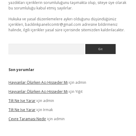
yazdıkları içeriklerin sorumluluğunu taşımakta olup, siteye üye olarak
bu sorumluluğu kabul etmiş sayılırlar.
Hukuka ve yasal düzenlemelere aykırı olduğunu düşündüğünüz
içerikleri,
backlinkpanelicomtr@gmail.com
adresine bildirmeniz
halinde, ilgili içerikler yasal süre içerisinde sitemizden kaldırılacaktır.
Arama
Son yorumlar
Hayvanlar Ölürken Acı Hisseder Mi
için
admin
Hayvanlar Ölürken Acı Hisseder Mi
için
Yiğit
Tilt Ne Işe Yarar
için
admin
Tilt Ne Işe Yarar
için
Irmak
Çevre Taraması Nedir
için
admin