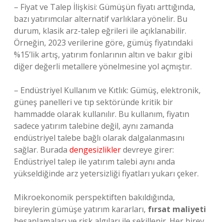
– Fiyat ve Talep İlişkisi: Gümüşün fiyatı arttığında,
bazı yatırımcılar alternatif varlıklara yönelir. Bu
durum, klasik arz-talep eğrileri ile açıklanabilir.
Örneğin, 2023 verilerine göre, gümüş fiyatındaki
%15’lik artış, yatırım fonlarının altın ve bakır gibi
diğer değerli metallere yönelmesine yol açmıştır.
– Endüstriyel Kullanım ve Kıtlık: Gümüş, elektronik,
güneş panelleri ve tıp sektöründe kritik bir
hammadde olarak kullanılır. Bu kullanım, fiyatın
sadece yatırım talebine değil, aynı zamanda
endüstriyel talebe bağlı olarak dalgalanmasını
sağlar. Burada
dengesizlikler
devreye girer:
Endüstriyel talep ile yatırım talebi aynı anda
yükseldiğinde arz yetersizliği fiyatları yukarı çeker.
Mikroekonomik perspektiften bakıldığında,
bireylerin gümüşe yatırım kararları,
fırsat maliyeti
hesaplamaları ve risk algıları ile şekillenir. Her birey,