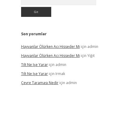
Son yorumlar
Hayvanlar Ölürken Acı Hisseder Mi
için
admin
Hayvanlar Ölürken Acı Hisseder Mi
için
Yiğit
Tilt Ne Işe Yarar
için
admin
Tilt Ne Işe Yarar
için
Irmak
Çevre Taraması Nedir
için
admin