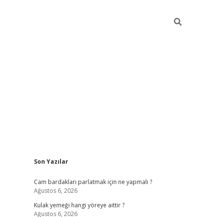
Sidebar
Son Yazılar
hiltonbet
Cam bardakları parlatmak için ne yapmalı ?
Ağustos 6, 2026
Kulak yemeği hangi yöreye aittir ?
Ağustos 6, 2026