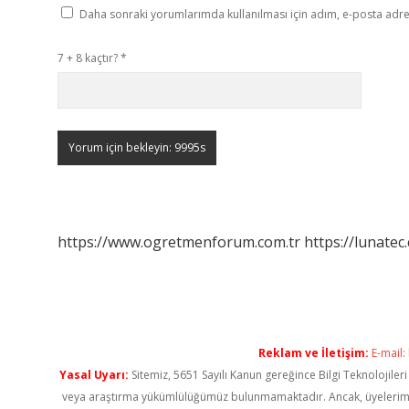
Daha sonraki yorumlarımda kullanılması için adım, e-posta adres
7 + 8 kaçtır?
*
https://www.ogretmenforum.com.tr
https://lunatec
Reklam ve İletişim:
E-mail:
Yasal Uyarı:
Sitemiz, 5651 Sayılı Kanun gereğince Bilgi Teknolojiler
veya araştırma yükümlülüğümüz bulunmamaktadır. Ancak, üyelerimiz ya