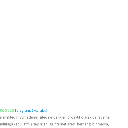
06 0 726
Telegram: @karabul
vermektedir. Bu nedenle, sitedeki içerikleri proaktif olarak denetleme
luğu kabul etmiş sayılırlar. Bu internet sitesi, herhangi bir marka,