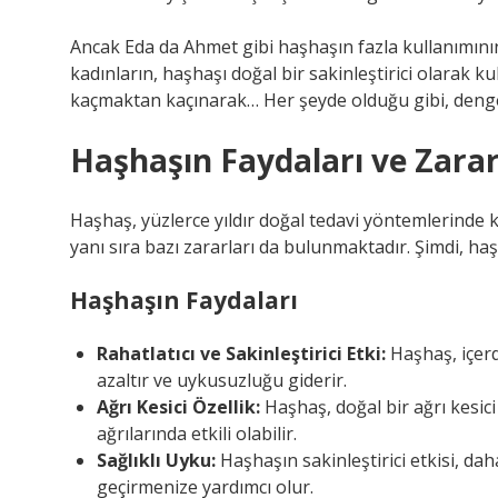
Ancak Eda da Ahmet gibi haşhaşın fazla kullanımının
kadınların, haşhaşı doğal bir sakinleştirici olarak k
kaçmaktan kaçınarak… Her şeyde olduğu gibi, denge
Haşhaşın Faydaları ve Zarar
Haşhaş, yüzlerce yıldır doğal tedavi yöntemlerinde ku
yanı sıra bazı zararları da bulunmaktadır. Şimdi, ha
Haşhaşın Faydaları
Rahatlatıcı ve Sakinleştirici Etki:
Haşhaş, içerdi
azaltır ve uykusuzluğu giderir.
Ağrı Kesici Özellik:
Haşhaş, doğal bir ağrı kesici o
ağrılarında etkili olabilir.
Sağlıklı Uyku:
Haşhaşın sakinleştirici etkisi, dah
geçirmenize yardımcı olur.