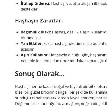
İltihap Giderici:
Haşhaş, vücutta oluşan iltihapla
destekler.
Haşhaşın Zararları
Bağımlılık Riski:
Haşhaş, özellikle aşırı kullanıld
olunmalıdır.
Yan Etkiler:
Fazla haşhaş tüketimi mide bulantısı
açabilir.
Aşırı Kullanım:
Her şeyde olduğu gibi, haşhaşın d
nedenle kullanmadan önce mutlaka uzman görüşü
Sonuç Olarak…
Haşhaş, her ne kadar doğal ve faydalı bir bitki olsa
bize, bu güzel bitkinin dengeli bir şekilde kullanılm
sunduğu rahatlatıcı etkilerden faydalanırken, her 
Doğanın bize sunduğu bu armağanı, doğru bir şek