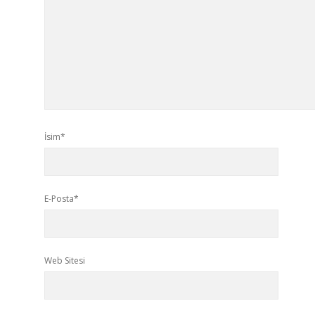
İsim*
E-Posta*
Web Sitesi