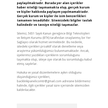
paylaşılmaktadır. Burada yer alan içerikler
haber niteliği taşımamakta olup, gerçek kurum
ve kişiler hakkında paylaşım yapılmamaktadır.
Gerçek kurum ve kişiler ile isim benzerlikleri
tamamen tesadüfidir. Sitemizdeki bilgiler taslak
halindedir ve tavsiye niteliği taşımazlar.
Sitemiz, 5651 Sayılı Kanun gereğince Bilgi Teknolojileri
ve İletişim Kurumu (BTK) tarafından onaylanmış bir Yer
Sağlayıcı olarak hizmet vermektedir. Bu nedenle,
sitedeki içerikleri proaktif olarak denetleme veya
araştırma yükümlülüğümüz bulunmamaktadır. Ancak,
üyelerimiz yazdıkları içeriklerin sorumluluğunu
taşımakta olup, siteye üye olarak bu sorumluluğu kabul
etmiş sayılırlar.
Hukuka ve yasal düzenlemelere aykırı olduğunu
düşündüğünüz içerikleri,
backlinkpanelicomtr@gmail.com
adresine bildirmeniz
halinde, ilgili içerikler yasal süre içerisinde sitemizden
kaldırılacaktır.
Arama