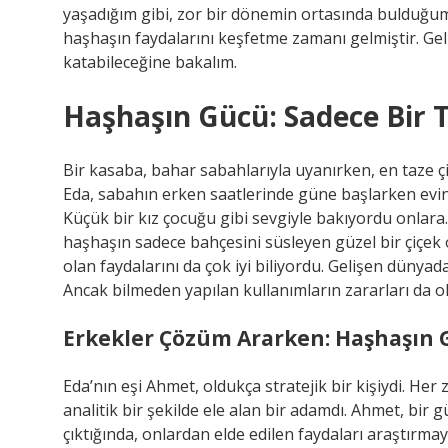
yaşadığım gibi, zor bir dönemin ortasında bulduğum 
haşhaşın faydalarını keşfetme zamanı gelmiştir. Ge
katabileceğine bakalım.
Haşhaşın Gücü: Sadece Bir
Bir kasaba, bahar sabahlarıyla uyanırken, en taze ç
Eda, sabahın erken saatlerinde güne başlarken evin
Küçük bir kız çocuğu gibi sevgiyle bakıyordu onlar
haşhaşın sadece bahçesini süsleyen güzel bir çiçek o
olan faydalarını da çok iyi biliyordu. Gelişen dünyad
Ancak bilmeden yapılan kullanımların zararları da o
Erkekler Çözüm Ararken: Haşhaşın 
Eda’nın eşi Ahmet, oldukça stratejik bir kişiydi. 
analitik bir şekilde ele alan bir adamdı. Ahmet, bir
çıktığında, onlardan elde edilen faydaları araştırma