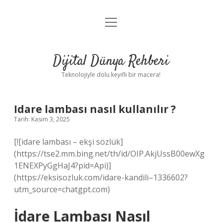
menüyü
Anasayfa
aç
Gizlilik Politikası
Dijital Dünya Rehberi
Yasal Uyarı
Teknolojiyle dolu keyifli bir macera!
Hakkımızda
Idare lambası nasıl kullanılır ?
Tarih: Kasım 3, 2025
[![idare lambası – ekşi sözlük]
(https://tse2.mm.bing.net/th/id/OIP.AkjUssB00ewXg
1ENEXPyGgHaJ4?pid=Api)]
(https://eksisozluk.com/idare-kandili–1336602?
utm_source=chatgpt.com)
İdare Lambası Nasıl