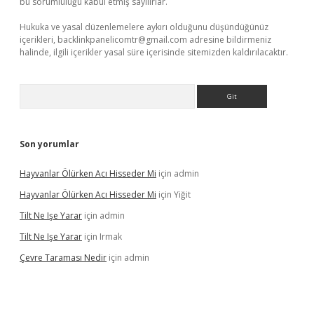
bu sorumluluğu kabul etmiş sayılırlar.
Hukuka ve yasal düzenlemelere aykırı olduğunu düşündüğünüz
içerikleri,
backlinkpanelicomtr@gmail.com
adresine bildirmeniz
halinde, ilgili içerikler yasal süre içerisinde sitemizden kaldırılacaktır.
Arama
Son yorumlar
Hayvanlar Ölürken Acı Hisseder Mi
için
admin
Hayvanlar Ölürken Acı Hisseder Mi
için
Yiğit
Tilt Ne Işe Yarar
için
admin
Tilt Ne Işe Yarar
için
Irmak
Çevre Taraması Nedir
için
admin