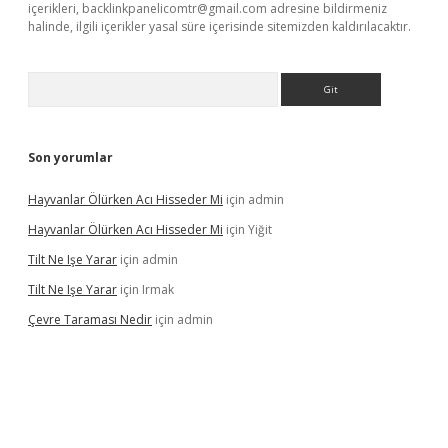
içerikleri,
backlinkpanelicomtr@gmail.com
adresine bildirmeniz
halinde, ilgili içerikler yasal süre içerisinde sitemizden kaldırılacaktır.
Arama
Son yorumlar
Hayvanlar Ölürken Acı Hisseder Mi
için
admin
Hayvanlar Ölürken Acı Hisseder Mi
için
Yiğit
Tilt Ne Işe Yarar
için
admin
Tilt Ne Işe Yarar
için
Irmak
Çevre Taraması Nedir
için
admin