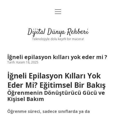
menüyü
Anasayfa
aç
Gizlilik Politikası
Dijital Dünya Rehberi
Yasal Uyarı
Teknolojiyle dolu keyifli bir macera!
Hakkımızda
İğneli epilasyon kılları yok eder mi ?
Tarih: Kasım 18, 2025
İğneli Epilasyon Kılları Yok
Eder Mi? Eğitimsel Bir Bakış
Öğrenmenin Dönüştürücü Gücü ve
Kişisel Bakım
Öğrenme süreci, sadece sınıflarda ya da