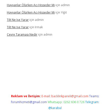
Hayvanlar Ölürken Acı Hisseder Mi
için
admin
Hayvanlar Ölürken Acı Hisseder Mi
için
Yiğit
Tilt Ne Işe Yarar
için
admin
Tilt Ne Işe Yarar
için
Irmak
Çevre Taraması Nedir
için
admin
ltonbet giriş
Reklam ve İletişim:
E-mail:
backlinkpaneli@gmail.com
Teams:
forumhizmeti@gmail.com
Whatsapp: 0262 606 0 726
Telegram:
@karabul