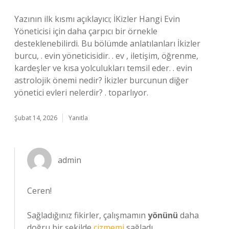
Yazının ilk kısmı açıklayıcı; İKizler Hangi Evin
Yöneticisi için daha çarpıcı bir örnekle
desteklenebilirdi. Bu bölümde anlatılanları İkizler
burcu, . evin yöneticisidir. . ev , iletişim, öğrenme,
kardeşler ve kısa yolculukları temsil eder. . evin
astrolojik önemi nedir? İkizler burcunun diğer
yönetici evleri nelerdir? . toparlıyor.
Şubat 14, 2026
Yanıtla
admin
Ceren!
Sağladığınız fikirler, çalışmamın
yönünü
daha
doğru bir şekilde
çizmemi
sağladı.