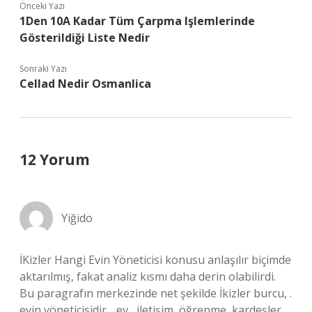
Önceki Yazı
1Den 10A Kadar Tüm Çarpma Işlemlerinde
Gösterildiği Liste Nedir
Sonraki Yazı
Cellad Nedir Osmanlica
12 Yorum
Yiğido
İKizler Hangi Evin Yöneticisi konusu anlaşılır biçimde
aktarılmış, fakat analiz kısmı daha derin olabilirdi.
Bu paragrafın merkezinde net şekilde İkizler burcu, .
evin yöneticisidir. . ev , iletişim, öğrenme, kardeşler