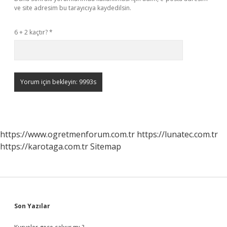
ve site adresim bu tarayıcıya kaydedilsin.
6 + 2 kaçtır?
*
https://www.ogretmenforum.com.tr
https://lunatec.com.tr
https://karotaga.com.tr
Sitemap
Sidebar
Son Yazılar