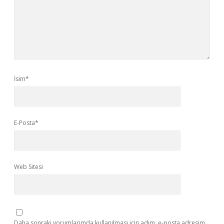
İsim*
E-Posta*
Web Sitesi
Daha sonraki yorumlarımda kullanılması için adım, e-posta adresim