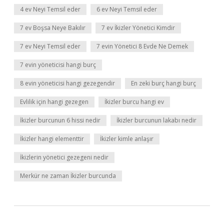
4 ev Neyi Temsil eder
6 ev Neyi Temsil eder
7 ev Boşsa Neye Bakılır
7 ev İkizler Yönetici Kimdir
7 ev Neyi Temsil eder
7 evin Yönetici 8 Evde Ne Demek
7 evin yöneticisi hangi burç
8 evin yöneticisi hangi gezegendir
En zeki burç hangi burç
Evlilik için hangi gezegen
İkizler burcu hangi ev
İkizler burcunun 6 hissi nedir
İkizler burcunun lakabı nedir
İkizler hangi elementtir
İkizler kimle anlaşır
İkizlerin yönetici gezegeni nedir
Merkür ne zaman İkizler burcunda