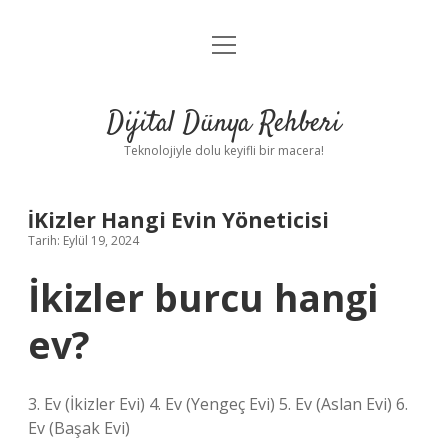
menüyü
Anasayfa
aç
Gizlilik Politikası
Dijital Dünya Rehberi
Yasal Uyarı
Teknolojiyle dolu keyifli bir macera!
Hakkımızda
İKizler Hangi Evin Yöneticisi
Tarih: Eylül 19, 2024
İkizler burcu hangi
ev?
3. Ev (İkizler Evi) 4. Ev (Yengeç Evi) 5. Ev (Aslan Evi) 6.
Ev (Başak Evi)