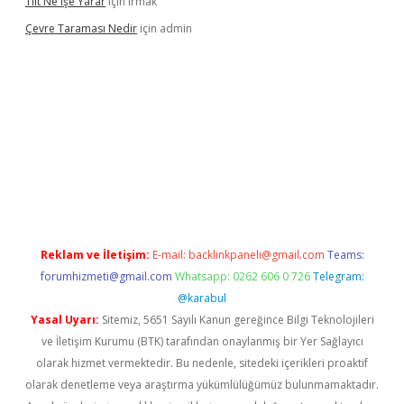
Tilt Ne Işe Yarar
için
Irmak
Çevre Taraması Nedir
için
admin
onbet giriş
Reklam ve İletişim:
E-mail:
backlinkpaneli@gmail.com
Teams:
forumhizmeti@gmail.com
Whatsapp: 0262 606 0 726
Telegram:
@karabul
Yasal Uyarı:
Sitemiz, 5651 Sayılı Kanun gereğince Bilgi Teknolojileri
ve İletişim Kurumu (BTK) tarafından onaylanmış bir Yer Sağlayıcı
olarak hizmet vermektedir. Bu nedenle, sitedeki içerikleri proaktif
olarak denetleme veya araştırma yükümlülüğümüz bulunmamaktadır.