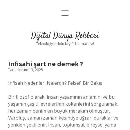
menüyü
Anasayfa
aç
Gizlilik Politikası
Dijital Dünya Rehberi
Yasal Uyarı
Teknolojiyle dolu keyifli bir macera!
Hakkımızda
Infisahi şart ne demek ?
Tarih: Kasım 13, 2025
Infisah Nedenleri Nelerdir? Felsefi Bir Bakış
Bir filozof olarak, insan yaşamının anlamını ve bu
yaşamın çeşitli evrelerinin kökenlerini sorgulamak,
her zaman benim en büyük merakım olmuştur.
Varoluş, zaman zaman kesintiye uğrar, duraklar ve
yeniden şekillenir. İnsan, toplumsal, bireysel ya da