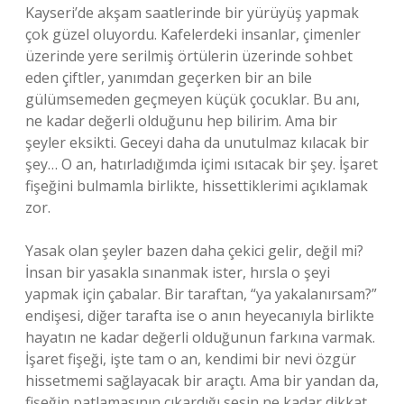
Kayseri’de akşam saatlerinde bir yürüyüş yapmak
çok güzel oluyordu. Kafelerdeki insanlar, çimenler
üzerinde yere serilmiş örtülerin üzerinde sohbet
eden çiftler, yanımdan geçerken bir an bile
gülümsemeden geçmeyen küçük çocuklar. Bu anı,
ne kadar değerli olduğunu hep bilirim. Ama bir
şeyler eksikti. Geceyi daha da unutulmaz kılacak bir
şey… O an, hatırladığımda içimi ısıtacak bir şey. İşaret
fişeğini bulmamla birlikte, hissettiklerimi açıklamak
zor.
Yasak olan şeyler bazen daha çekici gelir, değil mi?
İnsan bir yasakla sınanmak ister, hırsla o şeyi
yapmak için çabalar. Bir taraftan, “ya yakalanırsam?”
endişesi, diğer tarafta ise o anın heyecanıyla birlikte
hayatın ne kadar değerli olduğunun farkına varmak.
İşaret fişeği, işte tam o an, kendimi bir nevi özgür
hissetmemi sağlayacak bir araçtı. Ama bir yandan da,
fişeğin patlamasının çıkardığı sesin ne kadar dikkat