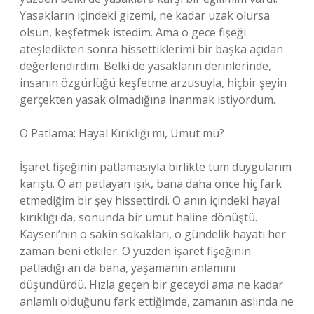
Yasakların içindeki gizemi, ne kadar uzak olursa
olsun, keşfetmek istedim. Ama o gece fişeği
ateşledikten sonra hissettiklerimi bir başka açıdan
değerlendirdim. Belki de yasakların derinlerinde,
insanın özgürlüğü keşfetme arzusuyla, hiçbir şeyin
gerçekten yasak olmadığına inanmak istiyordum.
O Patlama: Hayal Kırıklığı mı, Umut mu?
İşaret fişeğinin patlamasıyla birlikte tüm duygularım
karıştı. O an patlayan ışık, bana daha önce hiç fark
etmediğim bir şey hissettirdi. O anın içindeki hayal
kırıklığı da, sonunda bir umut haline dönüştü.
Kayseri’nin o sakin sokakları, o gündelik hayatı her
zaman beni etkiler. O yüzden işaret fişeğinin
patladığı an da bana, yaşamanın anlamını
düşündürdü. Hızla geçen bir geceydi ama ne kadar
anlamlı olduğunu fark ettiğimde, zamanın aslında ne