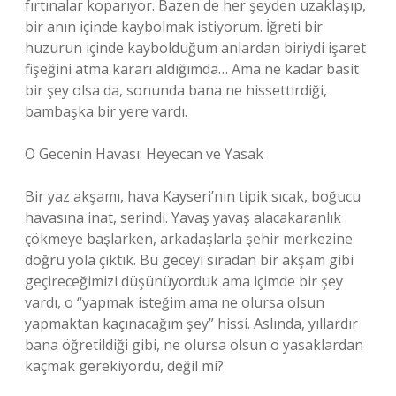
fırtınalar koparıyor. Bazen de her şeyden uzaklaşıp,
bir anın içinde kaybolmak istiyorum. İğreti bir
huzurun içinde kaybolduğum anlardan biriydi işaret
fişeğini atma kararı aldığımda… Ama ne kadar basit
bir şey olsa da, sonunda bana ne hissettirdiği,
bambaşka bir yere vardı.
O Gecenin Havası: Heyecan ve Yasak
Bir yaz akşamı, hava Kayseri’nin tipik sıcak, boğucu
havasına inat, serindi. Yavaş yavaş alacakaranlık
çökmeye başlarken, arkadaşlarla şehir merkezine
doğru yola çıktık. Bu geceyi sıradan bir akşam gibi
geçireceğimizi düşünüyorduk ama içimde bir şey
vardı, o “yapmak isteğim ama ne olursa olsun
yapmaktan kaçınacağım şey” hissi. Aslında, yıllardır
bana öğretildiği gibi, ne olursa olsun o yasaklardan
kaçmak gerekiyordu, değil mi?