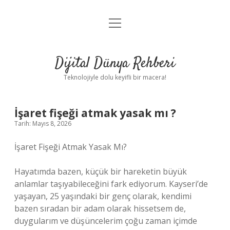
menüyü
Anasayfa
aç
Gizlilik Politikası
Dijital Dünya Rehberi
Yasal Uyarı
Teknolojiyle dolu keyifli bir macera!
Hakkımızda
İşaret fişeği atmak yasak mı ?
Tarih: Mayıs 8, 2026
İşaret Fişeği Atmak Yasak Mı?
Hayatımda bazen, küçük bir hareketin büyük
anlamlar taşıyabileceğini fark ediyorum. Kayseri’de
yaşayan, 25 yaşındaki bir genç olarak, kendimi
bazen sıradan bir adam olarak hissetsem de,
duygularım ve düşüncelerim çoğu zaman içimde