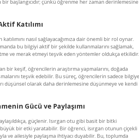
n bir başlangıcıdır; çünkü öğrenme her zaman derinlemesine
ktif Katılımı
atılımını nasıl sağlayacağımıza dair önemli bir rol oynar.
amanda bu bilgiyi aktif bir şekilde kullanmalarını sağlamak,
etme ve merak etmeyi teşvik eden yöntemler oldukça etkilidir
lan bir keşif, öğrencilerin araştırma yapmalarını, doğada
şmalarını teşvik edebilir. Bu süreç, öğrencilerin sadece bilgiy
arı düşünsel olarak daha derinlemesine düşünmeye ve kendi
enmenin Gücü ve Paylaşımı
ylaşıldıkça, güçlenir. Isırgan otu gibi basit bir bitki
yük bir etki yaratabilir. Bir öğrenci, isırgan otunun çiçekli
yla ve ailesiyle paylaşma ihtiyacı duyabilir. Bu, toplumda