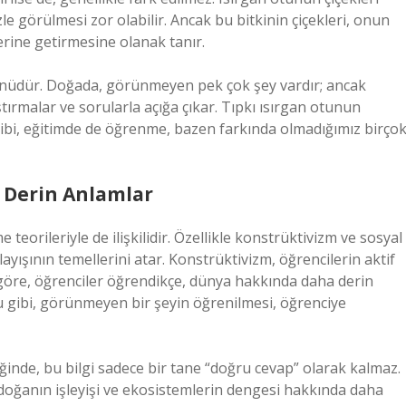
le görülmesi zor olabilir. Ancak bu bitkinin çiçekleri, onun
erine getirmesine olanak tanır.
yönüdür. Doğada, görünmeyen pek çok şey vardır; ancak
ırmalar ve sorularla açığa çıkar. Tıpkı ısırgan otunun
ibi, eğitimde de öğrenme, bazen farkında olmadığımız birço
e Derin Anlamlar
eorileriyle de ilişkilidir. Özellikle konstrüktivizm ve sosyal
yışının temellerini atar. Konstrüktivizm, öğrencilerin aktif
ye göre, öğrenciler öğrendikçe, dünya hakkında daha derin
u gibi, görünmeyen bir şeyin öğrenilmesi, öğrenciye
ğinde, bu bilgi sadece bir tane “doğru cevap” olarak kalmaz.
i, doğanın işleyişi ve ekosistemlerin dengesi hakkında daha