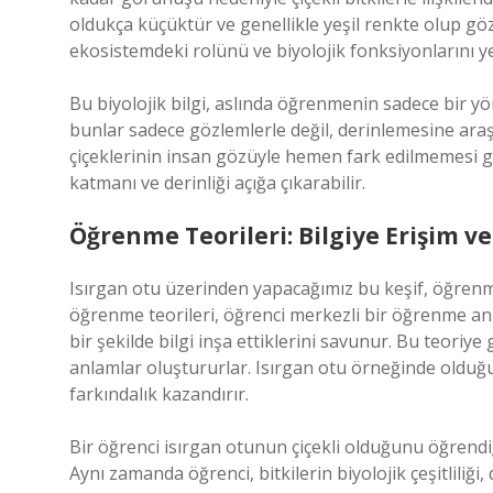
oldukça küçüktür ve genellikle yeşil renkte olup göz
ekosistemdeki rolünü ve biyolojik fonksiyonlarını y
Bu biyolojik bilgi, aslında öğrenmenin sadece bir 
bunlar sadece gözlemlerle değil, derinlemesine araşt
çiçeklerinin insan gözüyle hemen fark edilmemesi g
katmanı ve derinliği açığa çıkarabilir.
Öğrenme Teorileri: Bilgiye Erişim v
Isırgan otu üzerinden yapacağımız bu keşif, öğrenme t
öğrenme teorileri, öğrenci merkezli bir öğrenme anla
bir şekilde bilgi inşa ettiklerini savunur. Bu teori
anlamlar oluştururlar. Isırgan otu örneğinde olduğ
farkındalık kazandırır.
Bir öğrenci isırgan otunun çiçekli olduğunu öğrendi
Aynı zamanda öğrenci, bitkilerin biyolojik çeşitliliğ