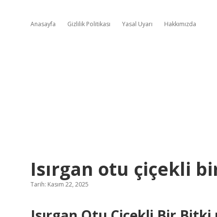
Anasayfa
Gizlilik Politikası
Yasal Uyarı
Hakkımızda
Isırgan otu çiçekli bi
Tarih: Kasım 22, 2025
Isırgan Otu Çiçekli Bir Bitk