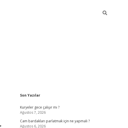
Sidebar
Son Yazılar
hiltonbet
Kuryeler gece çalışır mı ?
Ağustos 7, 2026
Cam bardakları parlatmak için ne yapmalı ?
r
Ağustos 6, 2026