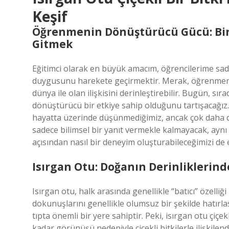
Keşif
Öğrenmenin Dönüştürücü Gücü: Bir 
Gitmek
Eğitimci olarak en büyük amacım, öğrencilerime sad
duygusunu harekete geçirmektir. Merak, öğrenmenin
dünya ile olan ilişkisini derinleştirebilir. Bugün, 
dönüştürücü bir etkiye sahip olduğunu tartışacağız. “
hayatta üzerinde düşünmediğimiz, ancak çok daha de
sadece bilimsel bir yanıt vermekle kalmayacak, ayn
açısından nasıl bir deneyim oluşturabileceğimizi de e
Isırgan Otu: Doğanın Derinliklerinde
Isırgan otu, halk arasında genellikle “batıcı” özelliği 
dokunuşlarını genellikle olumsuz bir şekilde hatırl
tıpta önemli bir yere sahiptir. Peki, isırgan otu çiçekli
kadar görünüşü nedeniyle çiçekli bitkilerle ilişkilend