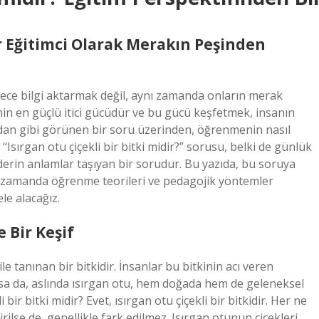
Eğitimci Olarak Merakın Peşinden
ece bilgi aktarmak değil, aynı zamanda onların merak
 en güçlü itici gücüdür ve bu gücü keşfetmek, insanın
sıradan gibi görünen bir soru üzerinden, öğrenmenin nasıl
Isırgan otu çiçekli bir bitki midir?” sorusu, belki de günlük
rin anlamlar taşıyan bir sorudur. Bu yazıda, bu soruya
ı zamanda öğrenme teorileri ve pedagojik yöntemler
le alacağız.
 Bir Keşif
ile tanınan bir bitkidir. İnsanlar bu bitkinin acı veren
asa da, aslında ısırgan otu, hem doğada hem de geleneksel
 bir bitki midir? Evet, ısırgan otu çiçekli bir bitkidir. Her ne
irilse de, genellikle fark edilmez. Isırgan otunun çiçekleri