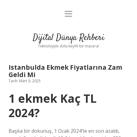
menüyü
Anasayfa
aç
Gizlilik Politikası
Dijital Dünya Rehberi
Yasal Uyarı
Teknolojiyle dolu keyifli bir macera!
Hakkımızda
Istanbulda Ekmek Fiyatlarına Zam
Geldi Mi
Tarih: Mart 9, 2025
1 ekmek Kaç TL
2024?
Başka bir dokunuş, 1 Ocak 2024’te en son azaldı,