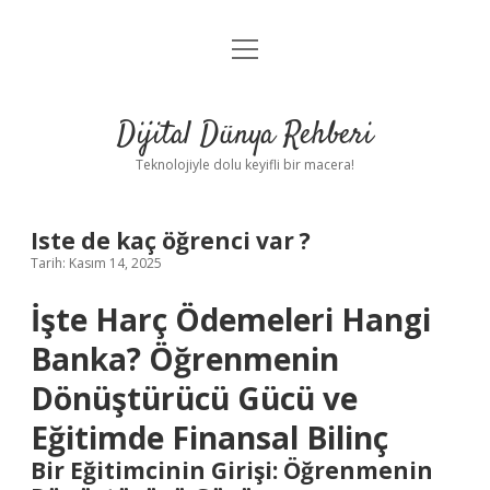
menüyü
Anasayfa
aç
Gizlilik Politikası
Dijital Dünya Rehberi
Yasal Uyarı
Teknolojiyle dolu keyifli bir macera!
Hakkımızda
Iste de kaç öğrenci var ?
Tarih: Kasım 14, 2025
İşte Harç Ödemeleri Hangi
Banka? Öğrenmenin
Dönüştürücü Gücü ve
Eğitimde Finansal Bilinç
Bir Eğitimcinin Girişi: Öğrenmenin