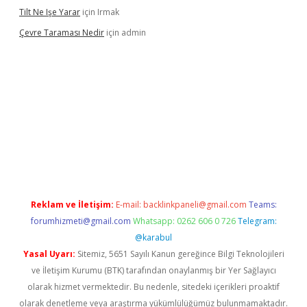
Tilt Ne Işe Yarar
için
Irmak
Çevre Taraması Nedir
için
admin
giriş
Reklam ve İletişim:
E-mail:
backlinkpaneli@gmail.com
Teams:
forumhizmeti@gmail.com
Whatsapp: 0262 606 0 726
Telegram:
@karabul
Yasal Uyarı:
Sitemiz, 5651 Sayılı Kanun gereğince Bilgi Teknolojileri
ve İletişim Kurumu (BTK) tarafından onaylanmış bir Yer Sağlayıcı
olarak hizmet vermektedir. Bu nedenle, sitedeki içerikleri proaktif
olarak denetleme veya araştırma yükümlülüğümüz bulunmamaktadır.