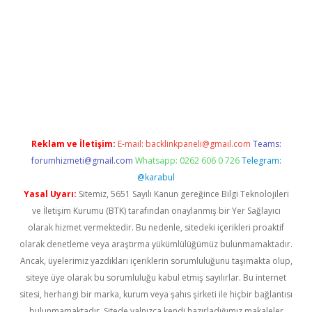
bet giriş
Reklam ve İletişim:
E-mail:
backlinkpaneli@gmail.com
Teams:
forumhizmeti@gmail.com
Whatsapp: 0262 606 0 726
Telegram:
@karabul
Yasal Uyarı:
Sitemiz, 5651 Sayılı Kanun gereğince Bilgi Teknolojileri
ve İletişim Kurumu (BTK) tarafından onaylanmış bir Yer Sağlayıcı
olarak hizmet vermektedir. Bu nedenle, sitedeki içerikleri proaktif
olarak denetleme veya araştırma yükümlülüğümüz bulunmamaktadır.
Ancak, üyelerimiz yazdıkları içeriklerin sorumluluğunu taşımakta olup,
siteye üye olarak bu sorumluluğu kabul etmiş sayılırlar. Bu internet
sitesi, herhangi bir marka, kurum veya şahıs şirketi ile hiçbir bağlantısı
bulunmamaktadır. Sitede yalnızca kendi hazırladığımız makaleler