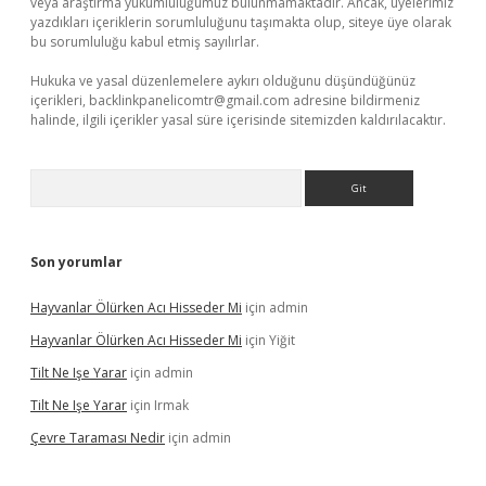
veya araştırma yükümlülüğümüz bulunmamaktadır. Ancak, üyelerimiz
yazdıkları içeriklerin sorumluluğunu taşımakta olup, siteye üye olarak
bu sorumluluğu kabul etmiş sayılırlar.
Hukuka ve yasal düzenlemelere aykırı olduğunu düşündüğünüz
içerikleri,
backlinkpanelicomtr@gmail.com
adresine bildirmeniz
halinde, ilgili içerikler yasal süre içerisinde sitemizden kaldırılacaktır.
Arama
Son yorumlar
Hayvanlar Ölürken Acı Hisseder Mi
için
admin
Hayvanlar Ölürken Acı Hisseder Mi
için
Yiğit
Tilt Ne Işe Yarar
için
admin
Tilt Ne Işe Yarar
için
Irmak
Çevre Taraması Nedir
için
admin