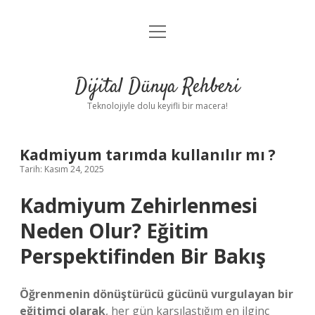
menüyü
Anasayfa
aç
Gizlilik Politikası
Dijital Dünya Rehberi
Yasal Uyarı
Teknolojiyle dolu keyifli bir macera!
Hakkımızda
Kadmiyum tarımda kullanılır mı ?
Tarih: Kasım 24, 2025
Kadmiyum Zehirlenmesi
Neden Olur? Eğitim
Perspektifinden Bir Bakış
Öğrenmenin dönüştürücü gücünü vurgulayan bir
eğitimci olarak
, her gün karşılaştığım en ilginç