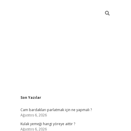
Sidebar
Son Yazılar
hiltonbet 
Cam bardakları parlatmak için ne yapmalı ?
Ağustos 6, 2026
Kulak yemeği hangi yöreye aittir ?
Ağustos 6, 2026