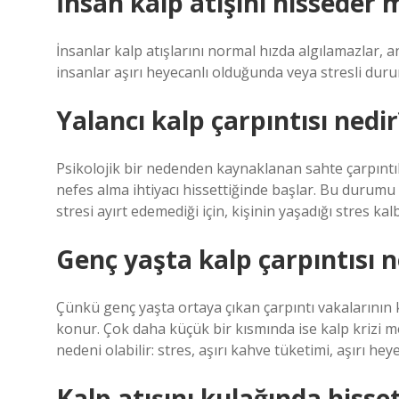
İnsan kalp atışını hisseder 
İnsanlar kalp atışlarını normal hızda algılamazlar, a
insanlar aşırı heyecanlı olduğunda veya stresli durumla
Yalancı kalp çarpıntısı nedir
Psikolojik bir nedenden kaynaklanan sahte çarpıntıl
nefes alma ihtiyacı hissettiğinde başlar. Bu durumu ka
stresi ayırt edemediği için, kişinin yaşadığı stres kal
Genç yaşta kalp çarpıntısı 
Çünkü genç yaşta ortaya çıkan çarpıntı vakalarının 
konur. Çok daha küçük bir kısmında ise kalp krizi me
nedeni olabilir: stres, aşırı kahve tüketimi, aşırı he
Kalp atışını kulağında hiss