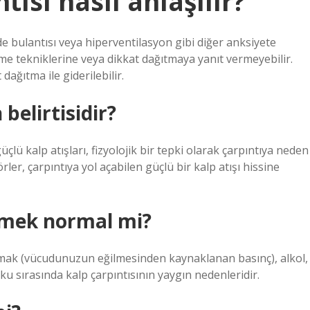
tısı nasıl anlaşılır?
mide bulantısı veya hiperventilasyon gibi diğer anksiyete
eme tekniklerine veya dikkat dağıtmaya yanıt vermeyebilir.
dağıtma ile giderilebilir.
belirtisidir?
lü kalp atışları, fizyolojik bir tepki olarak çarpıntıya neden
örler, çarpıntıya yol açabilen güçlü bir kalp atışı hissine
etmek normal mi?
yatmak (vücudunuzun eğilmesinden kaynaklanan basınç), alkol,
ku sırasında kalp çarpıntısının yaygın nedenleridir.