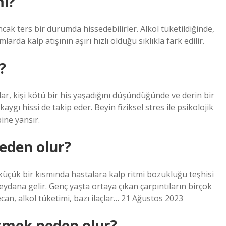
mi?
ncak ters bir durumda hissedebilirler. Alkol tüketildiğinde,
rda kalp atışının aşırı hızlı olduğu sıklıkla fark edilir.
?
ar, kişi kötü bir his yaşadığını düşündüğünde ve derin bir
ygı hissi de takip eder. Beyin fiziksel stres ile psikolojik
bine yansır.
neden olur?
küçük bir kısmında hastalara kalp ritmi bozukluğu teşhisi
ydana gelir. Genç yaşta ortaya çıkan çarpıntıların birçok
yecan, alkol tüketimi, bazı ilaçlar… 21 Ağustos 2023
etmek neden olur?