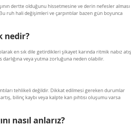
başının dertte olduğunu hissetmesine ve derin nefesler alması
 Bu ruh hali değişimleri ve çarpıntılar bazen gün boyunca
k nedir?
ak en sık dile getirdikleri şikayet karında ritmik nabız atış
fes darlığına veya yutma zorluğuna neden olabilir.
tıları tehlikeli değildir. Dikkat edilmesi gereken durumlar
 artış, bilinç kaybı veya kalpte kan pıhtısı oluşumu varsa
nı nasıl anlarız?