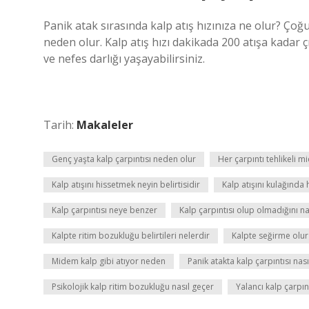
Panik atak sırasında kalp atış hızınıza ne olur? Çoğ
neden olur. Kalp atış hızı dakikada 200 atışa kadar çık
ve nefes darlığı yaşayabilirsiniz.
Tarih:
Makaleler
Genç yaşta kalp çarpıntısı neden olur
Her çarpıntı tehlikeli mi
Kalp atışını hissetmek neyin belirtisidir
Kalp atışını kulağında
Kalp çarpıntısı neye benzer
Kalp çarpıntısı olup olmadığını na
Kalpte ritim bozukluğu belirtileri nelerdir
Kalpte seğirme olu
Midem kalp gibi atıyor neden
Panik atakta kalp çarpıntısı nası
Psikolojik kalp ritim bozukluğu nasıl geçer
Yalancı kalp çarpın