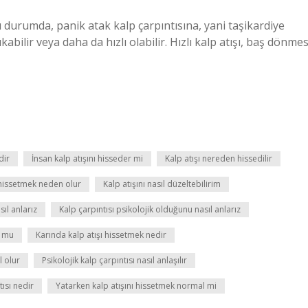
u durumda, panik atak kalp çarpıntısına, yani taşikardiye
abilir veya daha da hızlı olabilir. Hızlı kalp atışı, baş dönmes
dir
İnsan kalp atışını hisseder mi
Kalp atışı nereden hissedilir
 hissetmek neden olur
Kalp atışını nasıl düzeltebilirim
sıl anlarız
Kalp çarpıntısı psikolojik olduğunu nasıl anlarız
r mu
Karında kalp atışı hissetmek nedir
l olur
Psikolojik kalp çarpıntısı nasıl anlaşılır
tısı nedir
Yatarken kalp atışını hissetmek normal mi