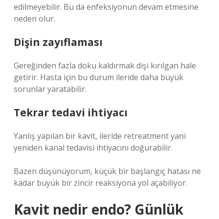
edilmeyebilir. Bu da enfeksiyonun devam etmesine
neden olur.
Dişin zayıflaması
Gereğinden fazla doku kaldırmak dişi kırılgan hale
getirir. Hasta için bu durum ileride daha büyük
sorunlar yaratabilir.
Tekrar tedavi ihtiyacı
Yanlış yapılan bir kavit, ileride retreatment yani
yeniden kanal tedavisi ihtiyacını doğurabilir.
Bazen düşünüyorum, küçük bir başlangıç hatası ne
kadar büyük bir zincir reaksiyona yol açabiliyor.
Kavit nedir endo? Günlük