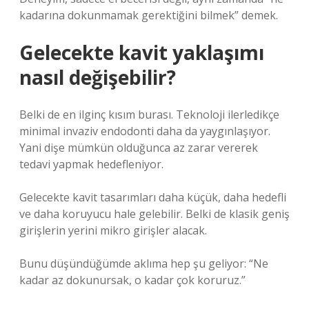
kadarına dokunmamak gerektiğini bilmek” demek.
Gelecekte kavit yaklaşımı
nasıl değişebilir?
Belki de en ilginç kısım burası. Teknoloji ilerledikçe
minimal invaziv endodonti daha da yaygınlaşıyor.
Yani dişe mümkün olduğunca az zarar vererek
tedavi yapmak hedefleniyor.
Gelecekte kavit tasarımları daha küçük, daha hedefli
ve daha koruyucu hale gelebilir. Belki de klasik geniş
girişlerin yerini mikro girişler alacak.
Bunu düşündüğümde aklıma hep şu geliyor: “Ne
kadar az dokunursak, o kadar çok koruruz.”