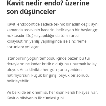
Kavit nedir endo? üzerine
son düşünceler
Kavit, endodontide sadece teknik bir adım değil; aynı
zamanda tedavinin kaderini belirleyen bir başlangıç
noktasıdır. Doğru yapıldığında tüm süreci
kolaylaştırır, yanlış yapıldığında ise zincirleme
sorunlara yol açar.
İstanbul’un yoğun temposu içinde bazen bu tür
detayların ne kadar kritik olduğunu unutmak kolay
oluyor. Ama klinikte her gün şunu yeniden
hatırlıyorsun: küçük bir giriş, büyük bir sonucu
belirleyebilir.
Ve belki de en önemlisi, her dişin kendi hikâyesi var.
Kavit o hikâyenin ilk cümlesi gibi.