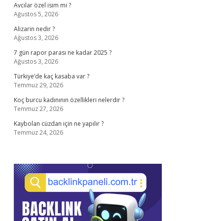
Avcılar özel isim mi ?
Ağustos 5, 2026
Alizarin nedir ?
Ağustos 3, 2026
7 gün rapor parası ne kadar 2025 ?
Ağustos 3, 2026
Türkiye’de kaç kasaba var ?
Temmuz 29, 2026
Koç burcu kadınının özellikleri nelerdir ?
Temmuz 27, 2026
Kaybolan cüzdan için ne yapılır ?
Temmuz 24, 2026