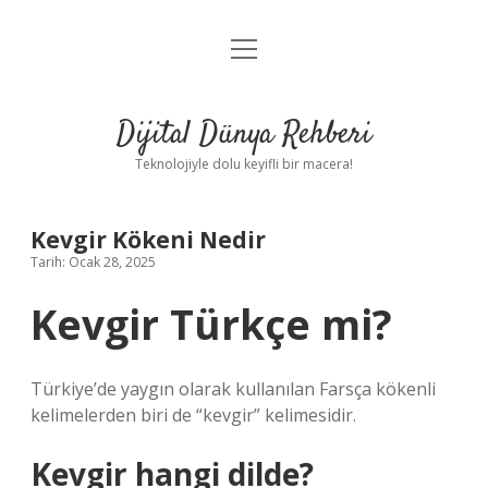
menüyü
Anasayfa
aç
Gizlilik Politikası
Dijital Dünya Rehberi
Yasal Uyarı
Teknolojiyle dolu keyifli bir macera!
Hakkımızda
Kevgir Kökeni Nedir
Tarih: Ocak 28, 2025
Kevgir Türkçe mi?
Türkiye’de yaygın olarak kullanılan Farsça kökenli
kelimelerden biri de “kevgir” kelimesidir.
Kevgir hangi dilde?