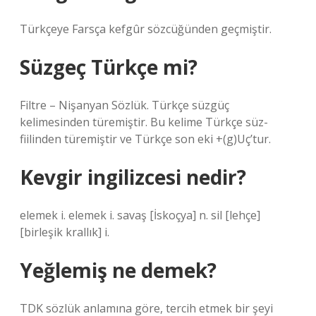
Türkçeye Farsça kefgûr sözcüğünden geçmiştir.
Süzgeç Türkçe mi?
Filtre – Nişanyan Sözlük. Türkçe süzgüç
kelimesinden türemiştir. Bu kelime Türkçe süz-
fiilinden türemiştir ve Türkçe son eki +(g)Uç’tur.
Kevgir ingilizcesi nedir?
elemek i. elemek i. savaş [İskoçya] n. sil [lehçe]
[birleşik krallık] i.
Yeğlemiş ne demek?
TDK sözlük anlamına göre, tercih etmek bir şeyi