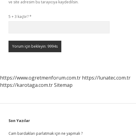
ve site adresim bu tarayıcıya kaydedilsin.
5 + 3 kaçtır?
*
https://www.ogretmenforum.com.tr
https://lunatec.com.tr
https://karotaga.com.tr
Sitemap
Sidebar
Son Yazılar
Cam bardakları parlatmak için ne yapmalı ?