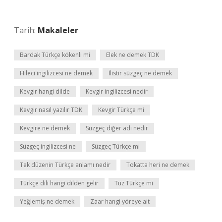
Tarih:
Makaleler
Bardak Türkçe kökenli mi
Elek ne demek TDK
Hileci ingilizcesi ne demek
İlistir süzgeç ne demek
Kevgir hangi dilde
Kevgir ingilizcesi nedir
Kevgir nasıl yazılır TDK
Kevgir Türkçe mi
Kevgire ne demek
Süzgeç diğer adı nedir
Süzgeç ingilizcesi ne
Süzgeç Türkçe mi
Tek düzenin Türkçe anlamı nedir
Tokatta heri ne demek
Türkçe dili hangi dilden gelir
Tuz Türkçe mi
Yeğlemiş ne demek
Zaar hangi yöreye ait