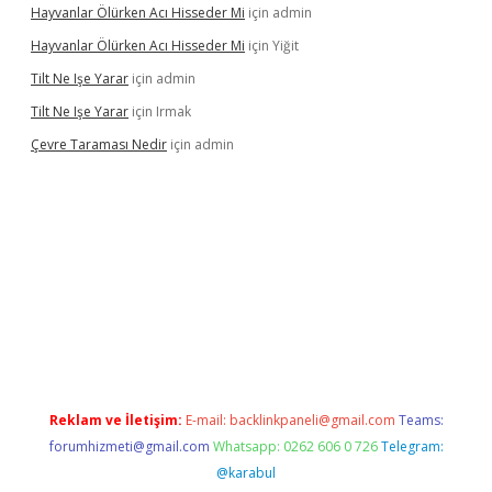
Hayvanlar Ölürken Acı Hisseder Mi
için
admin
Hayvanlar Ölürken Acı Hisseder Mi
için
Yiğit
Tilt Ne Işe Yarar
için
admin
Tilt Ne Işe Yarar
için
Irmak
Çevre Taraması Nedir
için
admin
et giriş
Reklam ve İletişim:
E-mail:
backlinkpaneli@gmail.com
Teams:
forumhizmeti@gmail.com
Whatsapp: 0262 606 0 726
Telegram:
@karabul