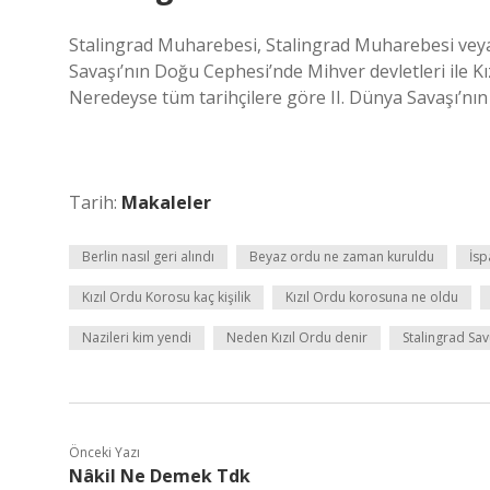
Stalingrad Muharebesi, Stalingrad Muharebesi veya 
Savaşı’nın Doğu Cephesi’nde Mihver devletleri ile Kı
Neredeyse tüm tarihçilere göre II. Dünya Savaşı’nın 
Tarih:
Makaleler
Berlin nasıl geri alındı
Beyaz ordu ne zaman kuruldu
İsp
Kızıl Ordu Korosu kaç kişilik
Kızıl Ordu korosuna ne oldu
Nazileri kim yendi
Neden Kızıl Ordu denir
Stalingrad Sa
Önceki Yazı
Nâkil Ne Demek Tdk