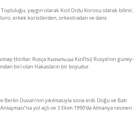
pluluğu, yaygın olarak Kızıl Ordu Korosu olarak bilinir,
 Koro, erkek koristlerden, orkestradan ve dans
зыллар Ḫızıllar; Rusça Кызыльцы Kızıl’tsı) Rusya’nın güney-
ndan biri olan Hakasların bir boyudur.
 Berlin Duvarı’nın yıkılmasıyla sona erdi. Doğu ve Batı
Anlaşması”na yol açtı ve 3 Ekim 1990’da Almanya resmen