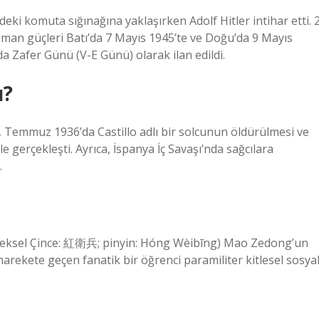
deki komuta sığınağına yaklaşırken Adolf Hitler intihar etti. 
Alman güçleri Batı’da 7 Mayıs 1945’te ve Doğu’da 9 Mayıs
a Zafer Günü (V-E Günü) olarak ilan edildi.
ı?
, Temmuz 1936’da Castillo adlı bir solcunun öldürülmesi ve
 gerçekleşti. Ayrıca, İspanya İç Savaşı’nda sağcılara
.
leneksel Çince: 紅衛兵; pinyin: Hóng Wèibīng) Mao Zedong’un
harekete geçen fanatik bir öğrenci paramiliter kitlesel sosya