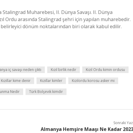
Stalingrad Muharebesi, II. Dünya Savaşı. II. Dünya
zıl Ordu arasında Stalingrad şehri için yapılan muharebedir.
belirleyici dönüm noktalarından biri olarak kabul edilir.
anya iç savaşı neden çıktı
Kızıl birlik nedir
Kızıl Ordu kimin ordusu
Kızıllar kime denir
Kızıllar kimler
Kızılordu korosu asker mi
vunma Nedir
Türk Bolşevik kimdir
Sonraki Yaz
Almanya Hemşire Maaşı Ne Kadar 202