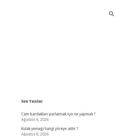
Sidebar
Son Yazılar
hiltonbet gi
Cam bardakları parlatmak için ne yapmalı ?
Ağustos 6, 2026
Kulak yemeği hangi yöreye aittir ?
Ağustos 6, 2026