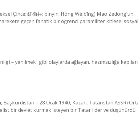
leneksel Çince: 紅衛兵; pinyin: Hóng Wèibīng) Mao Zedong’un
harekete geçen fanatik bir öğrenci paramiliter kitlesel sosya
nilgi – yenilmek” gibi olaylarda ağlayan, hazımsızlığa kapılan
, Başkurdistan – 28 Ocak 1940, Kazan, Tataristan ASSR) Ort
alist bir devlet kurmak isteyen bir Tatar lider ve düşünürdü.