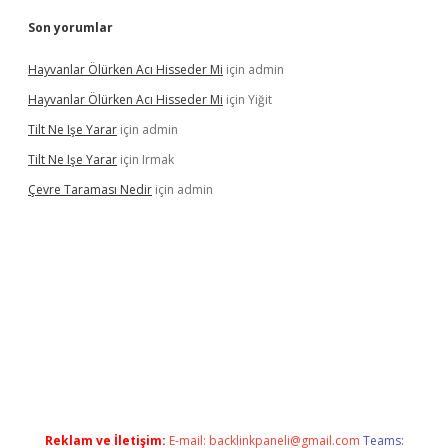
Son yorumlar
Hayvanlar Ölürken Acı Hisseder Mi
için
admin
Hayvanlar Ölürken Acı Hisseder Mi
için
Yiğit
Tilt Ne Işe Yarar
için
admin
Tilt Ne Işe Yarar
için
Irmak
Çevre Taraması Nedir
için
admin
et giriş
Reklam ve İletişim:
E-mail:
backlinkpaneli@gmail.com
Teams: