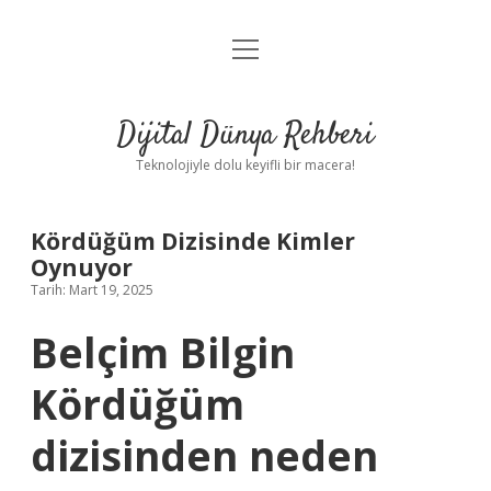
menüyü
Anasayfa
aç
Gizlilik Politikası
Dijital Dünya Rehberi
Yasal Uyarı
Teknolojiyle dolu keyifli bir macera!
Hakkımızda
Kördüğüm Dizisinde Kimler
Oynuyor
Tarih: Mart 19, 2025
Belçim Bilgin
Kördüğüm
dizisinden neden