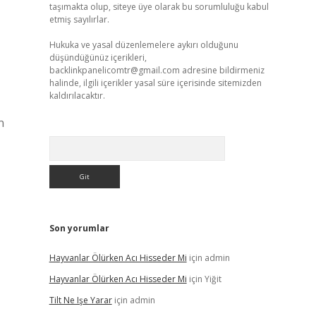
taşımakta olup, siteye üye olarak bu sorumluluğu kabul
etmiş sayılırlar.
Hukuka ve yasal düzenlemelere aykırı olduğunu
düşündüğünüz içerikleri,
backlinkpanelicomtr@gmail.com
adresine bildirmeniz
halinde, ilgili içerikler yasal süre içerisinde sitemizden
kaldırılacaktır.
n
Arama
Son yorumlar
Hayvanlar Ölürken Acı Hisseder Mi
için
admin
Hayvanlar Ölürken Acı Hisseder Mi
için
Yiğit
Tilt Ne Işe Yarar
için
admin