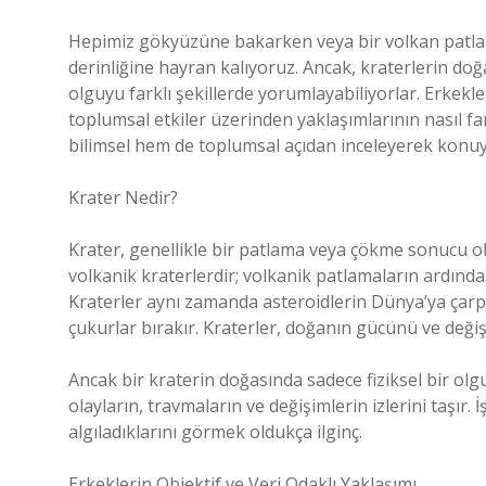
Hepimiz gökyüzüne bakarken veya bir volkan patla
derinliğine hayran kalıyoruz. Ancak, kraterlerin do
olguyu farklı şekillerde yorumlayabiliyorlar. Erkekle
toplumsal etkiler üzerinden yaklaşımlarının nasıl far
bilimsel hem de toplumsal açıdan inceleyerek konuy
Krater Nedir?
Krater, genellikle bir patlama veya çökme sonucu oluş
volkanik kraterlerdir; volkanik patlamaların ardından
Kraterler aynı zamanda asteroidlerin Dünya’ya çarp
çukurlar bırakır. Kraterler, doğanın gücünü ve deği
Ancak bir kraterin doğasında sadece fiziksel bir o
olayların, travmaların ve değişimlerin izlerini taşır
algıladıklarını görmek oldukça ilginç.
Erkeklerin Objektif ve Veri Odaklı Yaklaşımı