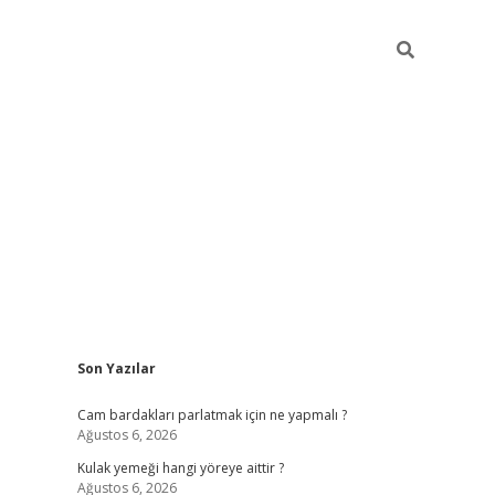
Sidebar
Son Yazılar
hiltonbet 
Cam bardakları parlatmak için ne yapmalı ?
Ağustos 6, 2026
Kulak yemeği hangi yöreye aittir ?
Ağustos 6, 2026