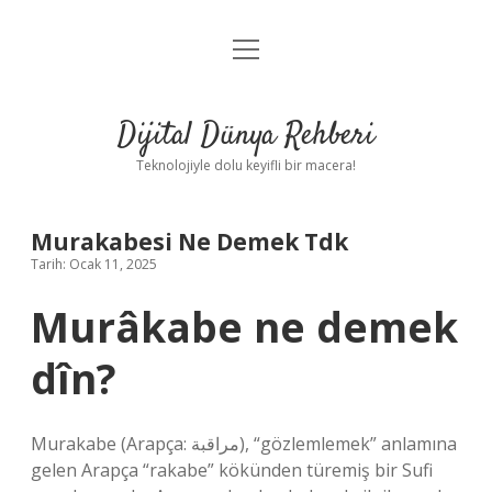
menüyü
Anasayfa
aç
Gizlilik Politikası
Dijital Dünya Rehberi
Yasal Uyarı
Teknolojiyle dolu keyifli bir macera!
Hakkımızda
Murakabesi Ne Demek Tdk
Tarih: Ocak 11, 2025
Murâkabe ne demek
dîn?
Murakabe (Arapça: مراقبة), “gözlemlemek” anlamına
gelen Arapça “rakabe” kökünden türemiş bir Sufi