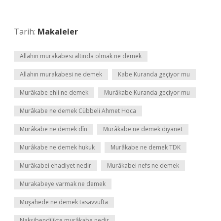
Tarih:
Makaleler
Allahın murakabesi altında olmak ne demek
Allahın murakabesi ne demek
Kabe Kuranda geçiyor mu
Murâkabe ehli ne demek
Murâkabe Kuranda geçiyor mu
Murâkabe ne demek Cübbeli Ahmet Hoca
Murâkabe ne demek dîn
Murâkabe ne demek diyanet
Murâkabe ne demek hukuk
Murâkabe ne demek TDK
Murâkabei ehadiyet nedir
Murâkabei nefs ne demek
Murakabeye varmak ne demek
Müşahede ne demek tasavvufta
Nakşibendilikte murâkabe nedir