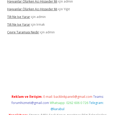
Hayvanlar Ölürken Acı Hisseder Mi
için
admin
Hayvanlar Ölürken Acı Hisseder Mi
için
Yiğit
Tilt Ne Işe Yarar
için
admin
Tilt Ne Işe Yarar
için
Irmak
Çevre Taraması Nedir
için
admin
t giriş
Reklam ve İletişim:
E-mail:
backlinkpaneli@gmail.com
Teams:
forumhizmeti@gmail.com
Whatsapp: 0262 606 0 726
Telegram:
@karabul