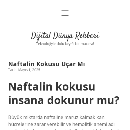
menüyü
Anasayfa
aç
Gizlilik Politikası
Dijital Dünya Rehberi
Yasal Uyarı
Teknolojiyle dolu keyifli bir macera!
Hakkımızda
Naftalin Kokusu Uçar Mı
Tarih: Mayıs 1, 2025
Naftalin kokusu
insana dokunur mu?
Büyük miktarda naftaline maruz kalmak kan
hücrelerine zarar verebilir ve hemolitik anemi adı