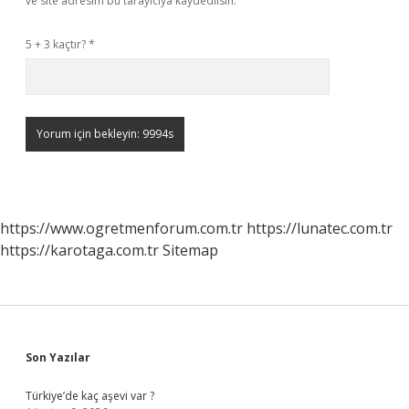
ve site adresim bu tarayıcıya kaydedilsin.
5 + 3 kaçtır?
*
https://www.ogretmenforum.com.tr
https://lunatec.com.tr
https://karotaga.com.tr
Sitemap
Sidebar
Son Yazılar
Türkiye’de kaç aşevi var ?