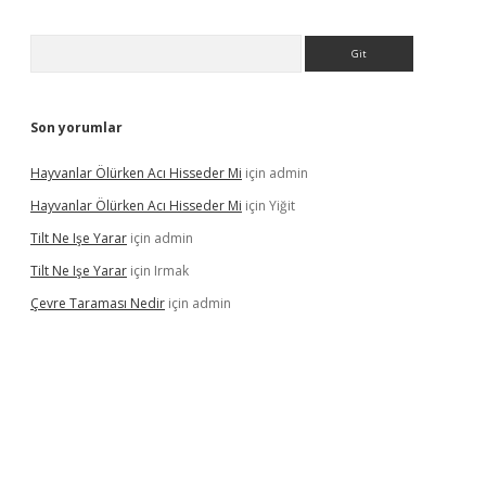
Arama
Son yorumlar
Hayvanlar Ölürken Acı Hisseder Mi
için
admin
Hayvanlar Ölürken Acı Hisseder Mi
için
Yiğit
Tilt Ne Işe Yarar
için
admin
Tilt Ne Işe Yarar
için
Irmak
Çevre Taraması Nedir
için
admin
onbet giriş