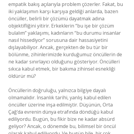
empatik bakış açılarıyla problem çözerler. Fakat, bu
iki yaklaşımın karşı karşıya geldiği anlarda, bazen
öncüller, belirli bir çözümü dayatmak adına
objektifliğini yitirir. Erkeklerin “bu işe bir çözüm
bulalım” yaklaşımı, kadınların “bu durumu insanlar
nasıl hissediyor” sorusuna dair hassasiyetini
dışlayabiliyor. Ancak, gerçekten de bu tür bir
bölünme, zihinlerimizde kurduğumuz öncüllerin de
ne kadar sınırlayıcı olduğunu gösteriyor. Öncülleri
sıkıca kabul etmek, bir bakıma zihinsel esnekliği
öldürür mü?
Öncüllerin doğruluğu, yalnızca bilgiye dayalı
olmamalıdır. İnsanlık tarihi, yanlış kabul edilen
öncüller üzerine inşa edilmiştir. Düşünün, Orta
Çağ’da evrenin dünya etrafında döndüğü kabul
ediliyordu. Bugün, bu fikir bize ne kadar absürd
geliyor? Ancak, o dönemde bu, bilimsel bir öncül
olarak kabul ediliyordu. Ve bugün bile, bir çok