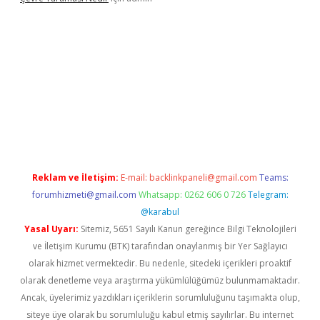
onbet giriş
Reklam ve İletişim:
E-mail:
backlinkpaneli@gmail.com
Teams:
forumhizmeti@gmail.com
Whatsapp: 0262 606 0 726
Telegram:
@karabul
Yasal Uyarı:
Sitemiz, 5651 Sayılı Kanun gereğince Bilgi Teknolojileri
ve İletişim Kurumu (BTK) tarafından onaylanmış bir Yer Sağlayıcı
olarak hizmet vermektedir. Bu nedenle, sitedeki içerikleri proaktif
olarak denetleme veya araştırma yükümlülüğümüz bulunmamaktadır.
Ancak, üyelerimiz yazdıkları içeriklerin sorumluluğunu taşımakta olup,
siteye üye olarak bu sorumluluğu kabul etmiş sayılırlar. Bu internet