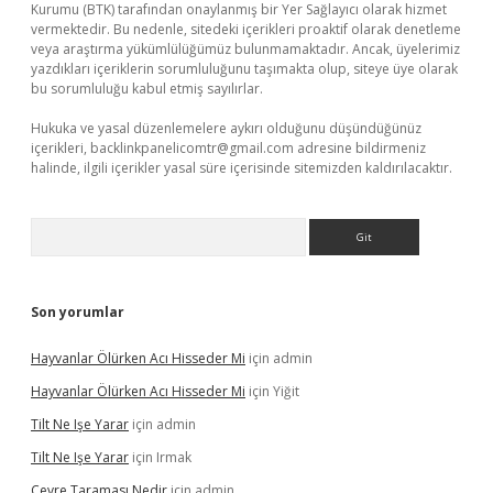
Kurumu (BTK) tarafından onaylanmış bir Yer Sağlayıcı olarak hizmet
vermektedir. Bu nedenle, sitedeki içerikleri proaktif olarak denetleme
veya araştırma yükümlülüğümüz bulunmamaktadır. Ancak, üyelerimiz
yazdıkları içeriklerin sorumluluğunu taşımakta olup, siteye üye olarak
bu sorumluluğu kabul etmiş sayılırlar.
Hukuka ve yasal düzenlemelere aykırı olduğunu düşündüğünüz
içerikleri,
backlinkpanelicomtr@gmail.com
adresine bildirmeniz
halinde, ilgili içerikler yasal süre içerisinde sitemizden kaldırılacaktır.
Arama
Son yorumlar
Hayvanlar Ölürken Acı Hisseder Mi
için
admin
Hayvanlar Ölürken Acı Hisseder Mi
için
Yiğit
Tilt Ne Işe Yarar
için
admin
Tilt Ne Işe Yarar
için
Irmak
Çevre Taraması Nedir
için
admin