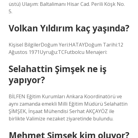
üstü) Ulaşım: Baltalimanı Hisar Cad. Perili Köşk No.
5.
Volkan Yıldırım kaç yaşında?
Kişisel BilgilerDoğum Yeri:HATAYDoğum Tarihi:12
Ağustos 1971Uyruğu:TCFutbolcu Menajeri:
Selahattin Şimşek ne iş
yapıyor?
BİLFEN Eğitim Kurumları Ankara Koordinatörü ve
aynı zamanda emekli Milli Eğitim Müdürü Selahattin
ŞİMŞEK, İnşaat Mühendisi Serhat AKÇAYÖZ ile
birlikte Valimize nezaket ziyaretinde bulundu.
Mehmet Şimşek kim oluyor?