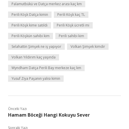
Palamutbükü ve Datça merkez arası kaç km
Perili Köşk Datça kimin
Perili Köşk kaç TL
Perili Köşk kime satıldı
Perili Köşk ücretli mi
Perili Köşkün sahibi kim
Perili sahibi kim
Selahattin Şimşek ne iş yapıyor
Volkan Şimşek kimdir
Volkan Yıldırım kaç yaşında
Wyndham Datça Perili Bay merkeze kaç km
Yusuf Ziya Paşanın yalısı kimin
Önceki Yazı
Hamam Böceği Hangi Kokuyu Sever
Sonraki Yazı