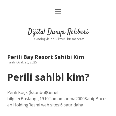
menüyü
Anasayfa
aç
Gizlilik Politikası
Dijital Dünya Rehberi
Yasal Uyarı
Teknolojiyle dolu keyifli bir macera!
Hakkımızda
Perili Bay Resort Sahibi Kim
Tarih: Ocak 26, 2025
Perili sahibi kim?
Perili Köşk (İstanbul)Genel
bilgilerBaşlangıç1910Tamamlanma2000SahipBorus
an HoldingResmi web sitesi6 satır daha