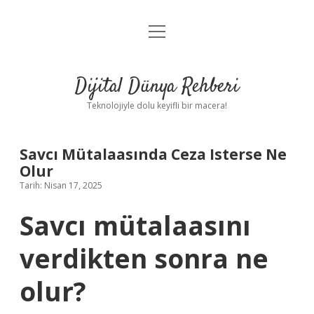
menüyü
Anasayfa
aç
Gizlilik Politikası
Dijital Dünya Rehberi
Yasal Uyarı
Teknolojiyle dolu keyifli bir macera!
Hakkımızda
Savcı Mütalaasında Ceza Isterse Ne
Olur
Tarih: Nisan 17, 2025
Savcı mütalaasını
verdikten sonra ne
olur?