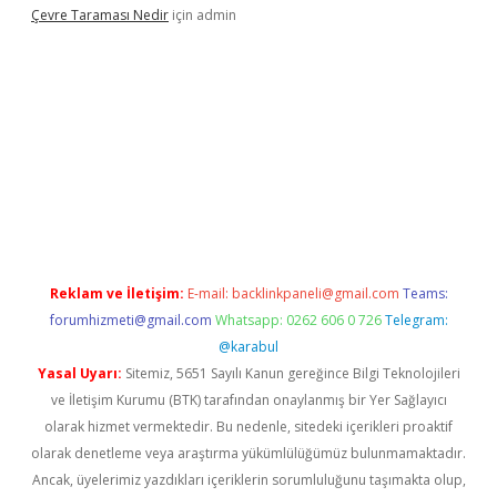
Çevre Taraması Nedir
için
admin
 giriş
Reklam ve İletişim:
E-mail:
backlinkpaneli@gmail.com
Teams:
forumhizmeti@gmail.com
Whatsapp: 0262 606 0 726
Telegram:
@karabul
Yasal Uyarı:
Sitemiz, 5651 Sayılı Kanun gereğince Bilgi Teknolojileri
ve İletişim Kurumu (BTK) tarafından onaylanmış bir Yer Sağlayıcı
olarak hizmet vermektedir. Bu nedenle, sitedeki içerikleri proaktif
olarak denetleme veya araştırma yükümlülüğümüz bulunmamaktadır.
Ancak, üyelerimiz yazdıkları içeriklerin sorumluluğunu taşımakta olup,