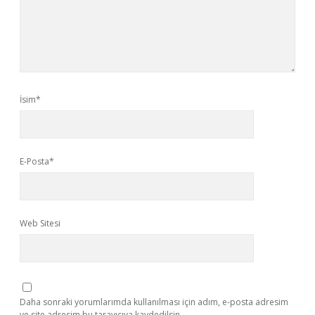
İsim*
E-Posta*
Web Sitesi
Daha sonraki yorumlarımda kullanılması için adım, e-posta adresim
ve site adresim bu tarayıcıya kaydedilsin.