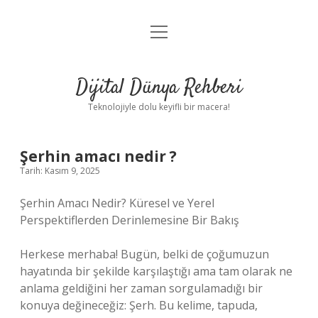
menüyü
Anasayfa
aç
Gizlilik Politikası
Dijital Dünya Rehberi
Yasal Uyarı
Teknolojiyle dolu keyifli bir macera!
Hakkımızda
Şerhin amacı nedir ?
Tarih: Kasım 9, 2025
Şerhin Amacı Nedir? Küresel ve Yerel
Perspektiflerden Derinlemesine Bir Bakış
Herkese merhaba! Bugün, belki de çoğumuzun
hayatında bir şekilde karşılaştığı ama tam olarak ne
anlama geldiğini her zaman sorgulamadığı bir
konuya değineceğiz: Şerh. Bu kelime, tapuda,