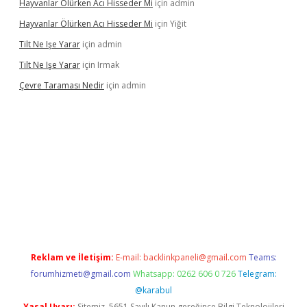
Hayvanlar Ölürken Acı Hisseder Mi
için
admin
Hayvanlar Ölürken Acı Hisseder Mi
için
Yiğit
Tilt Ne Işe Yarar
için
admin
Tilt Ne Işe Yarar
için
Irmak
Çevre Taraması Nedir
için
admin
et giriş
Reklam ve İletişim:
E-mail:
backlinkpaneli@gmail.com
Teams:
forumhizmeti@gmail.com
Whatsapp: 0262 606 0 726
Telegram:
@karabul
Yasal Uyarı:
Sitemiz, 5651 Sayılı Kanun gereğince Bilgi Teknolojileri