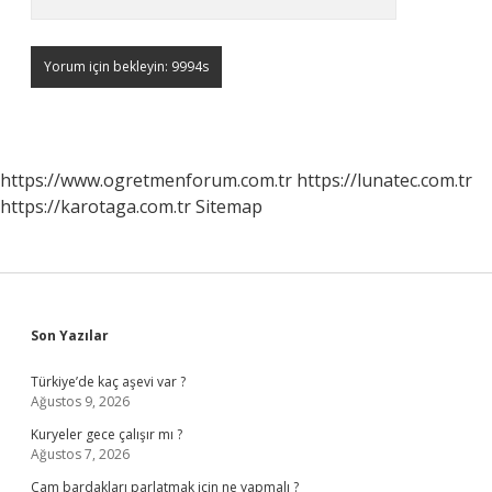
https://www.ogretmenforum.com.tr
https://lunatec.com.tr
https://karotaga.com.tr
Sitemap
Sidebar
Son Yazılar
Türkiye’de kaç aşevi var ?
Ağustos 9, 2026
Kuryeler gece çalışır mı ?
Ağustos 7, 2026
Cam bardakları parlatmak için ne yapmalı ?