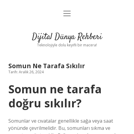
menüyü
Anasayfa
aç
Gizlilik Politikası
Dijital Dünya Rehberi
Yasal Uyarı
Teknolojiyle dolu keyifli bir macera!
Hakkımızda
Somun Ne Tarafa Sıkılır
Tarih: Aralık 26, 2024
Somun ne tarafa
doğru sıkılır?
Somunlar ve cıvatalar genellikle sağa veya saat
yönünde çevrilmelidir. Bu, somunları sıkma ve